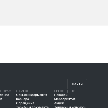
Новости
Новос
Найти
СТОРАМ
О БАНКЕ
ПРЕСС-ЦЕНТР
вление
Общая информация
Новости
ия
Карьера
Мероприятия
Обращения
Акции
Тарифы и документы
Тендеры и конкурсы