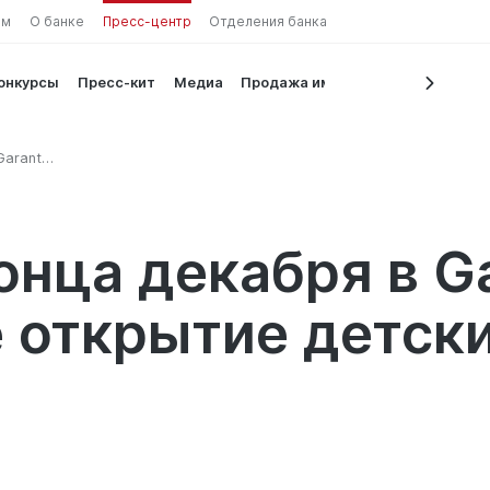
ам
О банке
Пресс-центр
Отделения банка
конкурсы
Пресс-кит
Медиа
Продажа имущества
Garant
е
онца декабря в Ga
 открытие детски
!