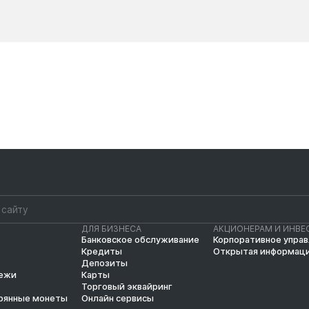
Новости
Новости
ДЛЯ БИЗНЕСА
АКЦИОНЕРАМ И ИНВЕ
Банковское обслуживание
Корпоративное упра
Кредиты
Открытая информац
Депозиты
тежи
Карты
Торговый эквайринг
рянные монеты
Онлайн сервисы