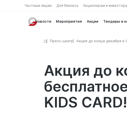
Частным лицам
Для бизнеса
Акционерам и инвестор
Новости
Мероприятия
Акции
Тендеры и 
Пресс-центр
Акция до конца декабря в 
bank – бесплатное открыти
детских карт - KIDS CARD!
Акция до к
бесплатное
KIDS CARD