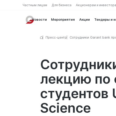
Частным лицам
Для бизнеса
Акционерам и инвестор
Новости
Мероприятия
Акции
Тендеры и 
Пресс-центр
Сотрудники Garant bank пр
лекцию по финансовой
грамотности для студентов
University of Business and S
Сотрудники
лекцию по 
студентов U
Science