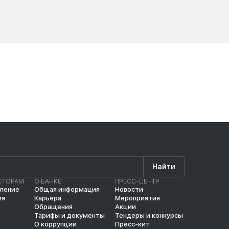
Новости
Новос
Найти
СТОРАМ
О БАНКЕ
ПРЕСС-ЦЕНТР
вление
Общая информация
Новости
ия
Карьера
Мероприятия
Обращения
Акции
Тарифы и документы
Тендеры и конкурсы
О коррупции
Пресс-кит