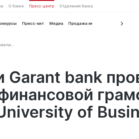
ам
О банке
Пресс-центр
Отделения банка
конкурсы
Пресс-кит
Медиа
Продажа имущества
овели
cience
 Garant bank про
финансовой грам
niversity of Busi