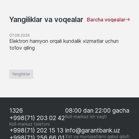
Yangiliklar va voqealar
Barcha voqealar
07.08.2026
Elektron hamyon orqali kundalik xizmatlar uchun
to‘lov qiling
Yangiliklar
1326
08:00 dan 22:00 gacha
+998(71) 203 02 42
Koll-markaz ish vaqti
Koll-markaz telefoni
+998(71) 202 15 13
info@garantbank.uz
+998(71) 256 66 01
Xat va murojaatlarni qabul qilish