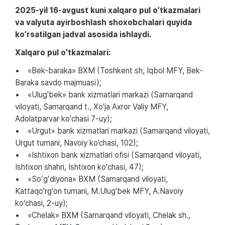
2025-yil 16-avgust kuni xalqaro pul o’tkazmalari
va valyuta ayirboshlash shoxobchalari quyida
ko’rsatilgan jadval asosida ishlaydi.
Xalqaro pul o’tkazmalari:
• «Bek-baraka» BXM (Toshkent sh, Iqbol MFY, Bek-
Baraka savdo majmuasi);
• «Ulug'bek» bank xizmatlari markazi (Samarqand
viloyati, Samarqand t., Xo'ja Axror Valiy MFY,
Adolatparvar ko'chasi 7-uy);
• «Urgut» bank xizmatlari markazi (Samarqand viloyati,
Urgut tumani, Navoiy ko’chasi, 102);
• «Ishtixon bank xizmatlari ofisi (Samarqand viloyati,
Ishtixon shahri, Ishtixon ko'chasi, 47);
• «Soʻgʻdiyona» BXM (Samarqand viloyati,
Kattaqo'rg'on tumani, M.Ulug'bek MFY, A.Navoiy
ko'chasi, 2-uy);
• «Chelak» BXM (Samarqand viloyati, Chelak sh.,