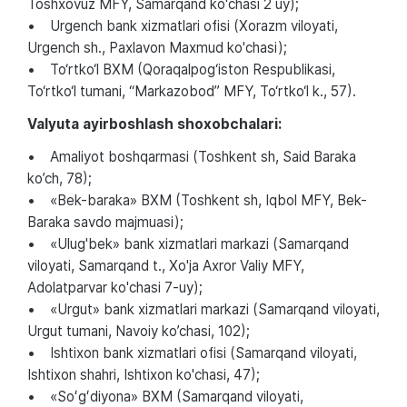
Toshxovuz MFY, Samarqand ko'chasi 2 uy);
• Urgench bank xizmatlari ofisi (Xorazm viloyati,
Urgench sh., Paxlavon Maxmud ko'chasi);
• To‘rtko‘l BXM (Qoraqalpog‘iston Respublikasi,
To‘rtko‘l tumani, “Markazobod” MFY, To‘rtko‘l k., 57).
Valyuta ayirboshlash shoxobchalari:
• Amaliyot boshqarmasi (Toshkent sh, Said Baraka
ko’ch, 78);
• «Bek-baraka» BXM (Toshkent sh, Iqbol MFY, Bek-
Baraka savdo majmuasi);
• «Ulug'bek» bank xizmatlari markazi (Samarqand
viloyati, Samarqand t., Xo'ja Axror Valiy MFY,
Adolatparvar ko'chasi 7-uy);
• «Urgut» bank xizmatlari markazi (Samarqand viloyati,
Urgut tumani, Navoiy ko’chasi, 102);
• Ishtixon bank xizmatlari ofisi (Samarqand viloyati,
Ishtixon shahri, Ishtixon ko'chasi, 47);
• «Soʻgʻdiyona» BXM (Samarqand viloyati,