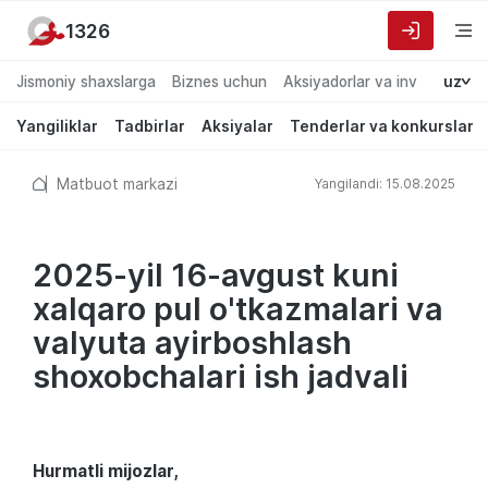
1326
Jismoniy shaxslarga
Biznes uchun
Aksiyadorlar va investorlarg
uz
Yangiliklar
Tadbirlar
Aksiyalar
Tenderlar va konkurslar
Matbuot markazi
Yangilandi: 15.08.2025
2025-yil 16-avgust kuni
xalqaro pul o'tkazmalari va
valyuta ayirboshlash
shoxobchalari ish jadvali
Hurmatli mijozlar,