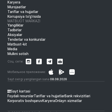
Karyera
Murojaatlar
Tariflar va hujjatlar
Korrupsiya to’g’risida
MATBUOT MARKAZI
Yangiliklar
Tadbirlar
Aksiyalar
Tenderlar va konkurslar
Matbuot-kit
Media
Mulkni sotish
Соц. сети:
Мобильное приложение:
Sayt oxirgi yangilangan sana
08.08.2026
Sayt kartasi
Foydali resurslar
Tariflar va hujjatlar
Bank rekvizitlari
Korporativ boshqaruv
Karyera
Onlayn xizmatlar