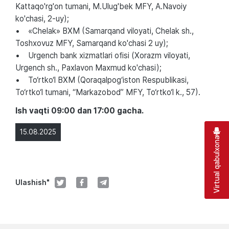
Kattaqo'rg'on tumani, M.Ulug'bek MFY, A.Navoiy
ko'chasi, 2-uy);
• «Chelak» BXM (Samarqand viloyati, Chelak sh.,
Toshxovuz MFY, Samarqand ko'chasi 2 uy);
• Urgench bank xizmatlari ofisi (Xorazm viloyati,
Urgench sh., Paxlavon Maxmud ko'chasi);
• To‘rtko‘l BXM (Qoraqalpog‘iston Respublikasi,
To‘rtko‘l tumani, “Markazobod” MFY, To‘rtko‘l k., 57).
Ish vaqti 09:00 dan 17:00 gacha.
15.08.2025
Virtual qabulxona
Ulashish"