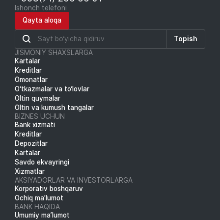
Ishonch telefoni
Qayta aloqa
Topish
JISMONIY SHAXSLARGA
Kartalar
Kreditlar
Omonatlar
O‘tkazmalar va to‘lovlar
Oltin quymalar
Oltin va kumush tangalar
BIZNES UCHUN
Bank xizmati
Kreditlar
Depozitlar
Kartalar
Savdo ekvayringi
Xizmatlar
AKSIYADORLAR VA INVESTORLARGA
Korporativ boshqaruv
Ochiq ma’lumot
BANK HAQIDA
Umumiy ma’lumot