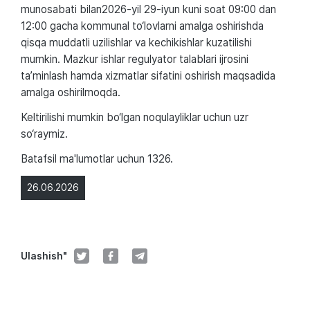
munosabati bilan2026-yil 29-iyun kuni soat 09:00 dan
12:00 gacha kommunal to‘lovlarni amalga oshirishda
qisqa muddatli uzilishlar va kechikishlar kuzatilishi
mumkin. Mazkur ishlar regulyator talablari ijrosini
ta’minlash hamda xizmatlar sifatini oshirish maqsadida
amalga oshirilmoqda.
Keltirilishi mumkin bo‘lgan noqulayliklar uchun uzr
so‘raymiz.
Batafsil ma'lumotlar uchun 1326.
26.06.2026
Ulashish"