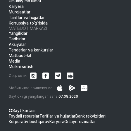
Umumiy ma’lumot
Karyera
Murojaatlar
Tariflar va hujjatlar
Korrupsiya to’g’risida
MATBUOT MARKAZI
Yangiliklar
Tadbirlar
Aksiyalar
Tenderlar va konkurslar
Matbuot-kit
Media
Mulkni sotish
Соц. сети:
Мобильное приложение:
Sayt oxirgi yangilangan sana
07.08.2026
Sayt kartasi
Foydali resurslar
Tariflar va hujjatlar
Bank rekvizitlari
Korporativ boshqaruv
Karyera
Onlayn xizmatlar