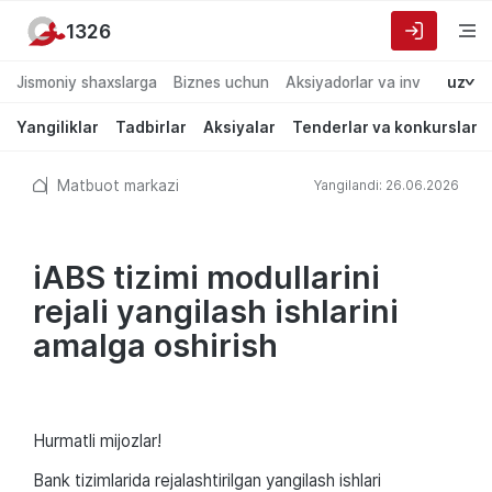
1326
Jismoniy shaxslarga
Biznes uchun
Aksiyadorlar va investorlarg
uz
Yangiliklar
Tadbirlar
Aksiyalar
Tenderlar va konkurslar
Matbuot markazi
Yangilandi: 26.06.2026
iABS tizimi modullarini
rejali yangilash ishlarini
amalga oshirish
Hurmatli mijozlar!
Bank tizimlarida rejalashtirilgan yangilash ishlari