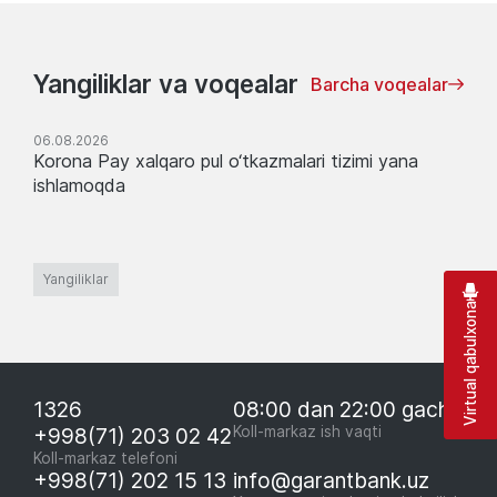
Yangiliklar va voqealar
Barcha voqealar
06.08.2026
Korona Pay xalqaro pul o‘tkazmalari tizimi yana
ishlamoqda
Yangiliklar
Virtual qabulxona
1326
08:00 dan 22:00 gacha
+998(71) 203 02 42
Koll-markaz ish vaqti
Koll-markaz telefoni
+998(71) 202 15 13
info@garantbank.uz