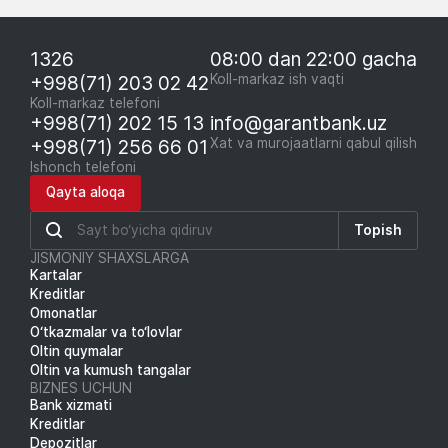
1326
08:00 dan 22:00 gacha
+998(71) 203 02 42
Koll-markaz ish vaqti
Koll-markaz telefoni
+998(71) 202 15 13
info@garantbank.uz
+998(71) 256 66 01
Xat va murojaatlarni qabul qilish
Ishonch telefoni
Qayta aloqa
Topish
JISMONIY SHAXSLARGA
Kartalar
Kreditlar
Omonatlar
O‘tkazmalar va to‘lovlar
Oltin quymalar
Oltin va kumush tangalar
BIZNES UCHUN
Bank xizmati
Kreditlar
Depozitlar