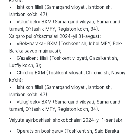
• Ishtixon filiali (Samarqand viloyati, Ishtixon sh,
Ishtixon ko’ch, 47);
• «Ulug’bek» BXM (Samarqand viloyati, Samarqand
tumani, O’rtashik MFY, Registon ko’ch, 34).
Xalqaro pul o’tkazmalari 2024-yil 31-avgust:
• «Bek-baraka» BXM (Toshkent sh, Iqbol MFY, Bek-
Baraka savdo majmuasi);
• G’azalkent filiali (Toshkent viloyati, G’azalkent sh,
Lutfiy ko’ch, 3);
• Chirchiq BXM (Toshkent viloyati, Chirchiq sh, Navoiy
ko’ch);
• Ishtixon filiali (Samarqand viloyati, Ishtixon sh,
Ishtixon ko’ch, 47);
• «Ulug’bek» BXM (Samarqand viloyati, Samarqand
tumani, O’rtashik MFY, Registon ko’ch, 34).
Valyuta ayirboshlash shoxobchalari 2024-yil 1-sentabr:
• Operatsion boshqaruv (Toshkent sh, Said Baraka