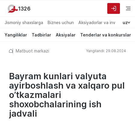
1326
Jismoniy shaxslarga
Biznes uchun
Aksiyadorlar va investorlarg
uz
Yangiliklar
Tadbirlar
Aksiyalar
Tenderlar va konkurslar
Matbuot markazi
Yangilandi: 29.08.2024
Bayram kunlari valyuta
ayirboshlash va xalqaro pul
o’tkazmalari
shoxobchalarining ish
jadvali