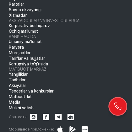
Kartalar
Savdo ekvayringi
Xizmatlar
AKSIYADORLAR VA INVESTORLARGA
Korporativ boshqaruv
Ochiq ma’lumot
BANK HAQIDA
Umumiy ma’lumot
Karyera
Murojaatlar
Tariflar va hujjatlar
Korrupsiya to’g’risida
MATBUOT MARKAZI
Yangiliklar
Tadbirlar
Aksiyalar
Tenderlar va konkurslar
Matbuot-kit
Media
Mulkni sotish
Соц. сети:
Мобильное приложение: