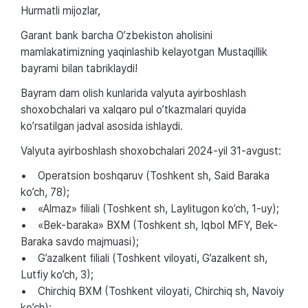
Hurmatli mijozlar,
Garant bank barcha O’zbekiston aholisini
mamlakatimizning yaqinlashib kelayotgan Mustaqillik
bayrami bilan tabriklaydi!
Bayram dam olish kunlarida valyuta ayirboshlash
shoxobchalari va xalqaro pul o’tkazmalari quyida
ko’rsatilgan jadval asosida ishlaydi.
Valyuta ayirboshlash shoxobchalari 2024-yil 31-avgust:
• Operatsion boshqaruv (Toshkent sh, Said Baraka
ko’ch, 78);
• «Almaz» filiali (Toshkent sh, Laylitugon ko’ch, 1-uy);
• «Bek-baraka» BXM (Toshkent sh, Iqbol MFY, Bek-
Baraka savdo majmuasi);
• G’azalkent filiali (Toshkent viloyati, G’azalkent sh,
Lutfiy ko’ch, 3);
• Chirchiq BXM (Toshkent viloyati, Chirchiq sh, Navoiy
ko’ch);