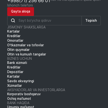
+998(71) 256 66 01
Ishonch telefoni
Qayta aloqa
Topish
JISMONIY SHAXSLARGA
Kartalar
Kreditlar
Omonatlar
O‘tkazmalar va to‘lovlar
Oltin quymalar
Oltin va kumush tangalar
BIZNES UCHUN
Bank xizmati
Kreditlar
Depozitlar
Kartalar
Savdo ekvayringi
Xizmatlar
AKSIYADORLAR VA INVESTORLARGA
Korporativ boshqaruv
Ochiq ma’lumot
BANK HAQIDA
Umumiy ma’lumot