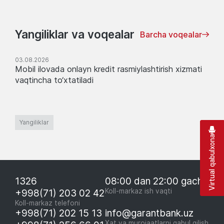
Yangiliklar va voqealar
Barcha voqealar
03.08.2026
Mobil ilovada onlayn kredit rasmiylashtirish xizmati
vaqtincha to‘xtatiladi
Yangiliklar
Virtual qabulxona
1326
08:00 dan 22:00 gacha
+998(71) 203 02 42
Koll-markaz ish vaqti
Koll-markaz telefoni
+998(71) 202 15 13
info@garantbank.uz
Xat va murojaatlarni qabul qilish