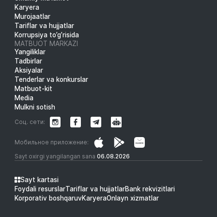
Karyera
Murojaatlar
Tariflar va hujjatlar
Korrupsiya to’g’risida
MATBUOT MARKAZI
Yangiliklar
Tadbirlar
Aksiyalar
Tenderlar va konkurslar
Matbuot-kit
Media
Mulkni sotish
Соц. сети:
Мобильное приложение:
Sayt oxirgi yangilangan sana
06.08.2026
Sayt kartasi
Foydali resurslar
Tariflar va hujjatlar
Bank rekvizitlari
Korporativ boshqaruv
Karyera
Onlayn xizmatlar