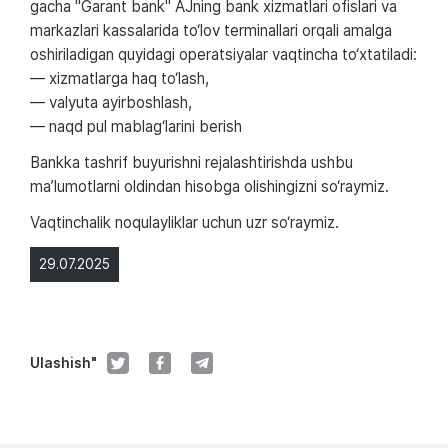
gacha "Garant bank" AJning bank xizmatlari ofislari va
markazlari kassalarida to‘lov terminallari orqali amalga
oshiriladigan quyidagi operatsiyalar vaqtincha to‘xtatiladi:
— xizmatlarga haq to‘lash,
— valyuta ayirboshlash,
— naqd pul mablag‘larini berish
Bankka tashrif buyurishni rejalashtirishda ushbu
ma’lumotlarni oldindan hisobga olishingizni so‘raymiz.
Vaqtinchalik noqulayliklar uchun uzr so‘raymiz.
29.07.2025
Ulashish"