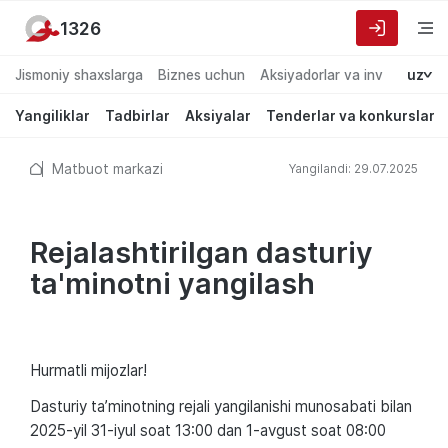
1326
Jismoniy shaxslarga
Biznes uchun
Aksiyadorlar va investorlarg
uz
Yangiliklar
Tadbirlar
Aksiyalar
Tenderlar va konkurslar
Matbuot markazi
Yangilandi: 29.07.2025
Rejalashtirilgan dasturiy
ta'minotni yangilash
Hurmatli mijozlar!
Dasturiy ta’minotning rejali yangilanishi munosabati bilan
2025-yil 31-iyul soat 13:00 dan 1-avgust soat 08:00