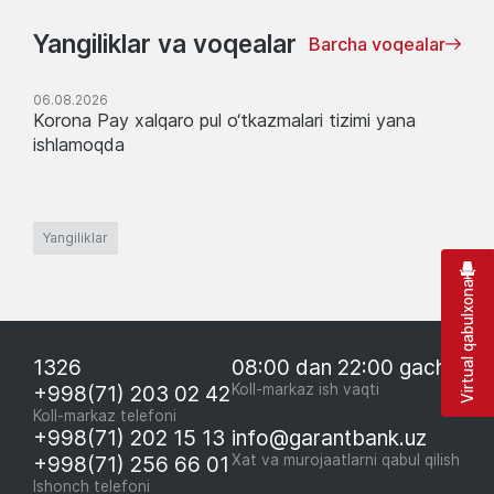
Yangiliklar va voqealar
Barcha voqealar
06.08.2026
Korona Pay xalqaro pul o‘tkazmalari tizimi yana
ishlamoqda
Yangiliklar
Virtual qabulxona
1326
08:00 dan 22:00 gacha
+998(71) 203 02 42
Koll-markaz ish vaqti
Koll-markaz telefoni
+998(71) 202 15 13
info@garantbank.uz
+998(71) 256 66 01
Xat va murojaatlarni qabul qilish
Ishonch telefoni