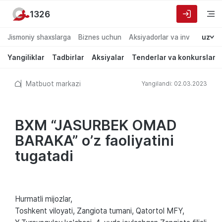
1326
Jismoniy shaxslarga
Biznes uchun
Aksiyadorlar va investorlarg
uz
Yangiliklar
Tadbirlar
Aksiyalar
Tenderlar va konkurslar
Matbuot markazi
Yangilandi: 02.03.2023
BXM “JASURBEK OMAD
BARAKA” o’z faoliyatini
tugatadi
Hurmatli mijozlar,
Toshkent viloyati, Zangiota tumani, Qatortol MFY,