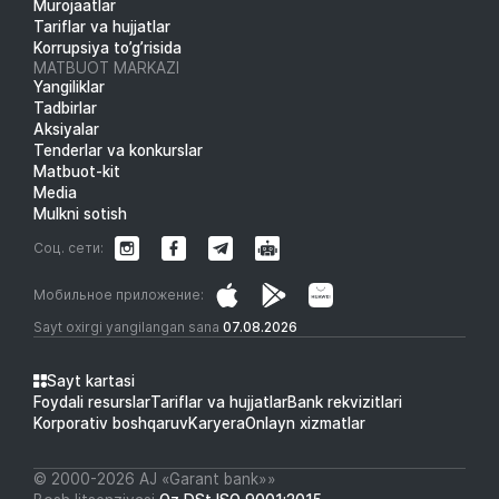
Murojaatlar
Tariflar va hujjatlar
Korrupsiya to’g’risida
MATBUOT MARKAZI
Yangiliklar
Tadbirlar
Aksiyalar
Tenderlar va konkurslar
Matbuot-kit
Media
Mulkni sotish
Соц. сети:
Мобильное приложение:
Sayt oxirgi yangilangan sana
07.08.2026
Sayt kartasi
Foydali resurslar
Tariflar va hujjatlar
Bank rekvizitlari
Korporativ boshqaruv
Karyera
Onlayn xizmatlar
© 2000-2026 АJ «Garant bank»»