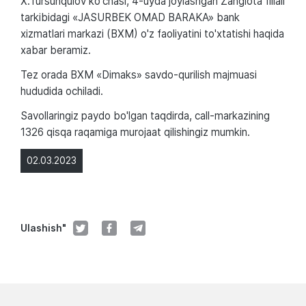
X.Tursunqulov ko'chasi, 4-uyda joylashgan Zangiota filiali
tarkibidagi «JASURBEK OMAD BARAKA» bank
xizmatlari markazi (BXM) o'z faoliyatini to'xtatishi haqida
xabar beramiz.
Tez orada BXM «Dimaks» savdo-qurilish majmuasi
hududida ochiladi.
Savollaringiz paydo bo'lgan taqdirda, call-markazining
1326 qisqa raqamiga murojaat qilishingiz mumkin.
02.03.2023
Ulashish"