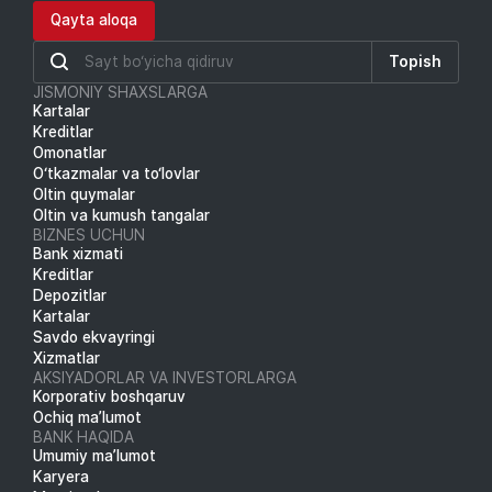
Qayta aloqa
Topish
JISMONIY SHAXSLARGA
Kartalar
Kreditlar
Omonatlar
O‘tkazmalar va to‘lovlar
Oltin quymalar
Oltin va kumush tangalar
BIZNES UCHUN
Bank xizmati
Kreditlar
Depozitlar
Kartalar
Savdo ekvayringi
Xizmatlar
AKSIYADORLAR VA INVESTORLARGA
Korporativ boshqaruv
Ochiq ma’lumot
BANK HAQIDA
Umumiy ma’lumot
Karyera