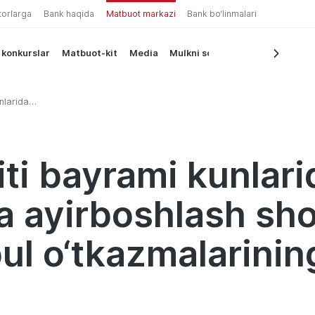
torlarga
Bank haqida
Matbuot markazi
Bank bo‘linmalari
 konkurslar
Matbuot-kit
Media
Mulkni sotish
nlarida
rboshlash
 pul
bi
ti bayrami kunlari
a ayirboshlash sh
ul o‘tkazmalarining