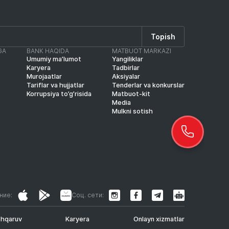
Topish
GA
BANK HAQIDA
MATBUOT MARKAZI
Umumiy ma’lumot
Yangiliklar
Karyera
Tadbirlar
Murojaatlar
Aksiyalar
Tariflar va hujjatlar
Tenderlar va konkurslar
Korrupsiya to’g’risida
Matbuot-kit
Media
Mulkni sotish
ние:
Соц. сети:
shqaruv
Karyera
Onlayn xizmatlar