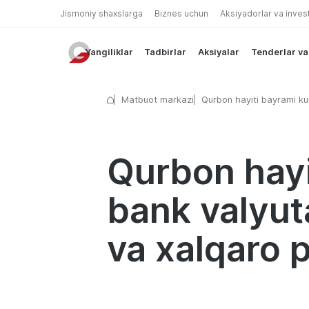
Jismoniy shaxslarga
Biznes uchun
Aksiyadorlar va inves
Yangiliklar
Tadbirlar
Aksiyalar
Tenderlar va
Matbuot markazi
Qurbon hayiti bayrami ku
Garant bank valyuta ayi
shoxobchalari va xalqaro
o‘tkazmalarining ish tarti
Qurbon hayi
bank valyut
va xalqaro p