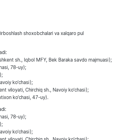
irboshlash shoxobchalari va xalqaro pul
adi:
oshkent sh., Iqbol MFY, Bek Baraka savdo majmuasi);
asi, 78-uy);
);
Navoiy ko‘chasi);
t viloyati, Chirchiq sh., Navoiy ko‘chasi);
shtixon ko‘chasi, 47-uy).
di:
asi, 78-uy);
);
Navoiy ko‘chasi);
t viloyati, Chirchiq sh., Navoiy ko‘chasi);