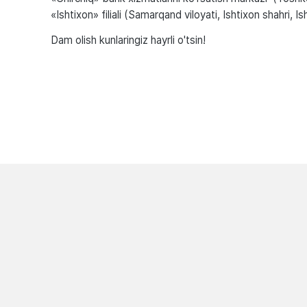
«Ishtixon» filiali (Samarqand viloyati, Ishtixon shahri, I
Dam olish kunlaringiz hayrli o'tsin!