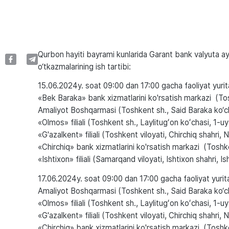
Qurbon hayiti bayrami kunlarida Garant bank valyuta ay
o‘tkazmalarining ish tartibi:
15.06.2024y. soat 09:00 dan 17:00 gacha faoliyat yurit
«Bek Baraka» bank xizmatlarini ko'rsatish markazi (T
Amaliyot Boshqarmasi (Toshkent sh., Said Baraka ko‘ch
«Olmos» filiali (Toshkent sh., Laylitugʻon koʻchasi, 1-uy
«G'azalkent» filiali (Toshkent viloyati, Chirchiq shahri, 
«Chirchiq» bank xizmatlarini ko'rsatish markazi (Toshken
«Ishtixon» filiali (Samarqand viloyati, Ishtixon shahri, I
17.06.2024y. soat 09:00 dan 17:00 gacha faoliyat yurita
Amaliyot Boshqarmasi (Toshkent sh., Said Baraka ko‘ch
«Olmos» filiali (Toshkent sh., Laylitugʻon koʻchasi, 1-uy
«G'azalkent» filiali (Toshkent viloyati, Chirchiq shahri, 
«Chirchiq» bank xizmatlarini ko'rsatish markazi (Toshken