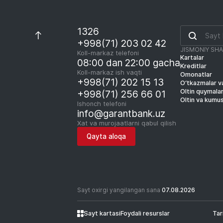
1326
+998(71) 203 02 42
JISMONIY SH
Koll-markaz telefoni
Kartalar
08:00 dan 22:00 gacha
Kreditlar
Koll-markaz ish vaqti
Omonatlar
+998(71) 202 15 13
O‘tkazmalar va
Oltin quymala
+998(71) 256 66 01
Oltin va kumu
Ishonch telefoni
info@garantbank.uz
Xat va murojaatlarni qabul qilish
Qayta aloqa
Sayt oxirgi yangilangan sana
07.08.2026
Sayt kartasi
Foydali resurslar
Tar