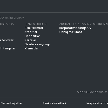
AXSLARGA
BIZNES UCHUN
AKSIYADORLAR VA INVESTORLAR
Bank xizmati
Korporativ boshqaruv
Kreditlar
Ochiq ma’lumot
Depozitlar
 to‘lovlar
Kartalar
r
Savdo ekvayringi
sh tangalar
Xizmatlar
Мобильное приложе
iflar va hujjatlar
Bank rekvizitlari
Korporativ bo