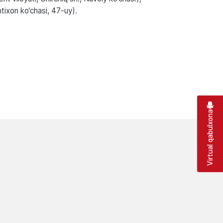
shtixon ko‘chasi, 47-uy).
Virtual qabulxona