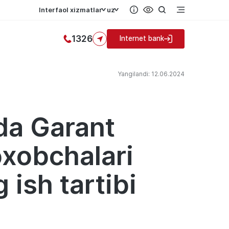
Interfaol xizmatlar
uz
1326
Internet bank
Yangilandi: 12.06.2024
da Garant
oxobchalari
 ish tartibi