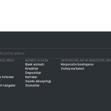
AXSLARGA
BIZNES UCHUN
AKSIYADORLAR VA INVESTORLAR
Bank xizmati
Korporativ boshqaruv
Kreditlar
Ochiq ma’lumot
Depozitlar
 to‘lovlar
Kartalar
r
Savdo ekvayringi
sh tangalar
Xizmatlar