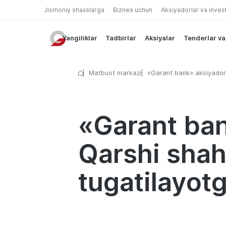
Jismoniy shaxslarga
Biznes uchun
Aksiyadorlar va inves
Yangiliklar
Tadbirlar
Aksiyalar
Tenderlar va
Matbuot markazi
«Garant bank» aksiyadorl
jamiyatining Qarshi shahar
belgilangan tartibda
tugatilayotganligi to’g’ris
«Garant ban
Qarshi shaha
tugatilayotg