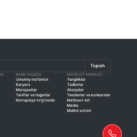
Topish
GA
BANK HAQIDA
MATBUOT MARKAZI
Umumiy ma’lumot
Yangiliklar
Karyera
Tadbirlar
Murojaatlar
Aksiyalar
Tariflar va hujjatlar
Tenderlar va konkurslar
Korrupsiya to’g’risida
Matbuot-kit
Media
Mulkni sotish