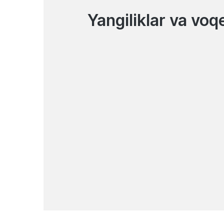
Yangiliklar va voq
03.08.2026
Mobil ilovada onlayn kredit
rasmiylashtirish xizmati
vaqtincha to‘xtatiladi
Yangiliklar