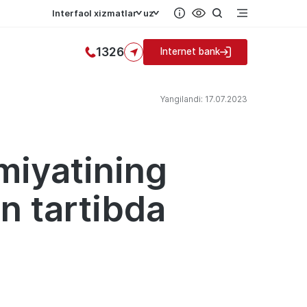
Interfaol xizmatlar
uz
1326
Internet bank
Yangilandi: 17.07.2023
miyatining
an tartibda