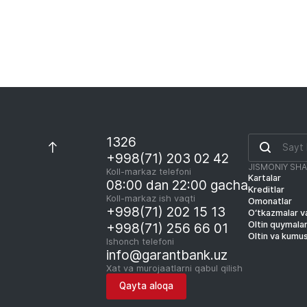
1326
+998(71) 203 02 42
JISMONIY SH
Koll-markaz telefoni
Kartalar
08:00 dan 22:00 gacha
Kreditlar
Koll-markaz ish vaqti
Omonatlar
+998(71) 202 15 13
O‘tkazmalar va
Oltin quymala
+998(71) 256 66 01
Oltin va kumu
Ishonch telefoni
info@garantbank.uz
Xat va murojaatlarni qabul qilish
Qayta aloqa