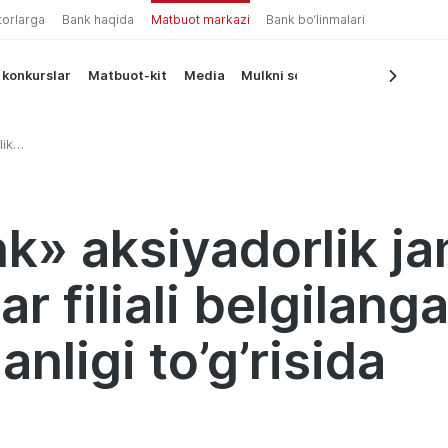
torlarga
Bank haqida
Matbuot markazi
Bank bo‘linmalari
 konkurslar
Matbuot-kit
Media
Mulkni sotish
ik
 filiali
ida
k» aksiyadorlik ja
r filiali belgilang
anligi to’g’risida