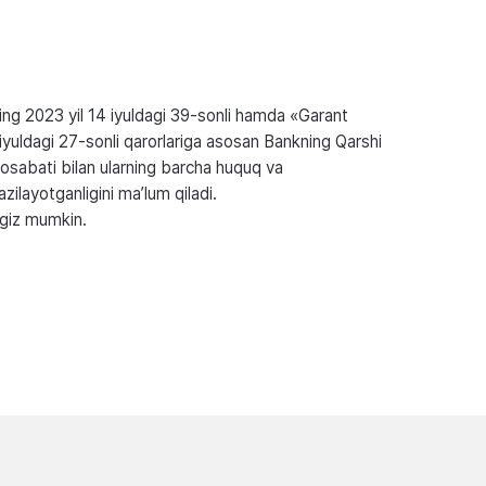
ing 2023 yil 14 iyuldagi 39-sonli hamda «Garant
iyuldagi 27-sonli qarorlariga asosan Bankning Qarshi
unosabati bilan ularning barcha huquq va
ilayotganligini ma’lum qiladi.
bgiz mumkin.