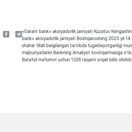
«Garant bank» aksiyadorlik jamiyati Kuzatuv Kengashin
bank» aksiyadorlik jamiyati Boshqaruvining 2023 yil 14 
shahar filiali belgilangan tartibda tugatilayotganligi m
majburiyatlarini Bankning Amaliyot boshqarmasiga o’tkaz
Batafsil ma’lumot uchun 1326 raqami orqali bilib olishi