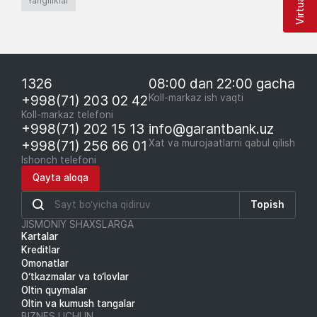
Yangiliklar
1326
08:00 dan 22:00 gacha
+998(71) 203 02 42
Koll-markaz ish vaqti
Koll-markaz telefoni
+998(71) 202 15 13
info@garantbank.uz
+998(71) 256 66 01
Xat va murojaatlarni qabul qilish
Ishonch telefoni
Qayta aloqa
Topish
JISMONIY SHAXSLARGA
Kartalar
Kreditlar
Omonatlar
O‘tkazmalar va to‘lovlar
Oltin quymalar
Oltin va kumush tangalar
BIZNES UCHUN