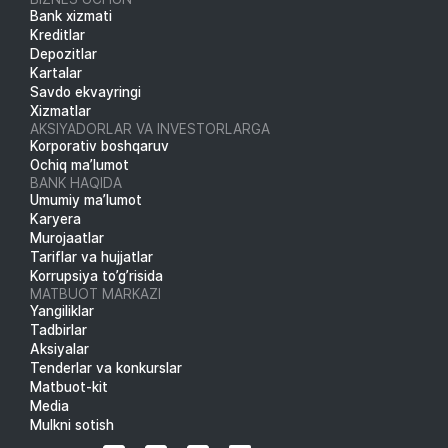
Bank xizmati
Kreditlar
Depozitlar
Kartalar
Savdo ekvayringi
Xizmatlar
AKSIYADORLAR VA INVESTORLARGA
Korporativ boshqaruv
Ochiq ma’lumot
BANK HAQIDA
Umumiy ma’lumot
Karyera
Murojaatlar
Tariflar va hujjatlar
Korrupsiya to’g’risida
MATBUOT MARKAZI
Yangiliklar
Tadbirlar
Aksiyalar
Tenderlar va konkurslar
Matbuot-kit
Media
Mulkni sotish