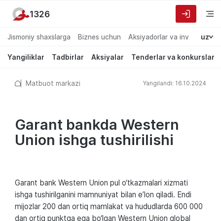
1326
Jismoniy shaxslarga
Biznes uchun
Aksiyadorlar va investorlarg
uz
Yangiliklar
Tadbirlar
Aksiyalar
Tenderlar va konkurslar
Matbuot markazi
Yangilandi: 16.10.2024
Garant bankda Western
Union ishga tushirilishi
Garant bank Western Union pul o‘tkazmalari xizmati
ishga tushirilganini mamnuniyat bilan e’lon qiladi. Endi
mijozlar 200 dan ortiq mamlakat va hududlarda 600 000
dan ortiq punktga ega bo‘lgan Western Union global