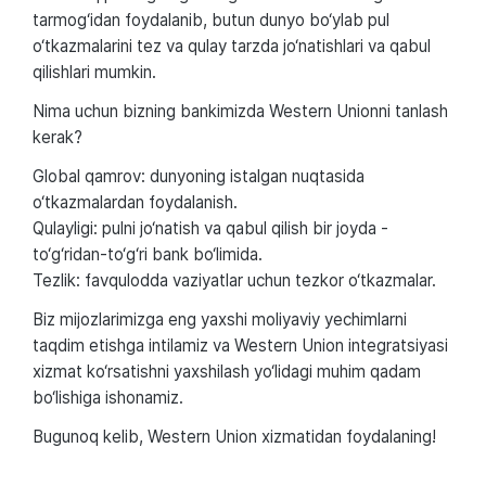
tarmog‘idan foydalanib, butun dunyo bo‘ylab pul
o‘tkazmalarini tez va qulay tarzda jo‘natishlari va qabul
qilishlari mumkin.
Nima uchun bizning bankimizda Western Unionni tanlash
kerak?
Global qamrov: dunyoning istalgan nuqtasida
o‘tkazmalardan foydalanish.
Qulayligi: pulni jo‘natish va qabul qilish bir joyda -
to‘g‘ridan-to‘g‘ri bank bo‘limida.
Tezlik: favqulodda vaziyatlar uchun tezkor o‘tkazmalar.
Biz mijozlarimizga eng yaxshi moliyaviy yechimlarni
taqdim etishga intilamiz va Western Union integratsiyasi
xizmat ko‘rsatishni yaxshilash yo‘lidagi muhim qadam
bo‘lishiga ishonamiz.
Bugunoq kelib, Western Union xizmatidan foydalaning!