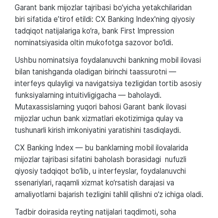
Garant bank mijozlar tajribasi bo‘yicha yetakchilaridan
biri sifatida e’tirof etildi: CX Banking Index'ning qiyosiy
tadqiqot natijalariga ko‘ra, bank First Impression
nominatsiyasida oltin mukofotga sazovor bo‘ldi.
Ushbu nominatsiya foydalanuvchi bankning mobil ilovasi
bilan tanishganda oladigan birinchi taassurotni —
interfeys qulayligi va navigatsiya tezligidan tortib asosiy
funksiyalarning intuitivligigacha — baholaydi.
Mutaxassislarning yuqori bahosi Garant bank ilovasi
mijozlar uchun bank xizmatlari ekotizimiga qulay va
tushunarli kirish imkoniyatini yaratishini tasdiqlaydi.
CX Banking Index — bu banklarning mobil ilovalarida
mijozlar tajribasi sifatini baholash borasidagi nufuzli
qiyosiy tadqiqot bo‘lib, u interfeyslar, foydalanuvchi
ssenariylari, raqamli xizmat ko‘rsatish darajasi va
amaliyotlarni bajarish tezligini tahlil qilishni o‘z ichiga oladi.
Tadbir doirasida reyting natijalari taqdimoti, soha