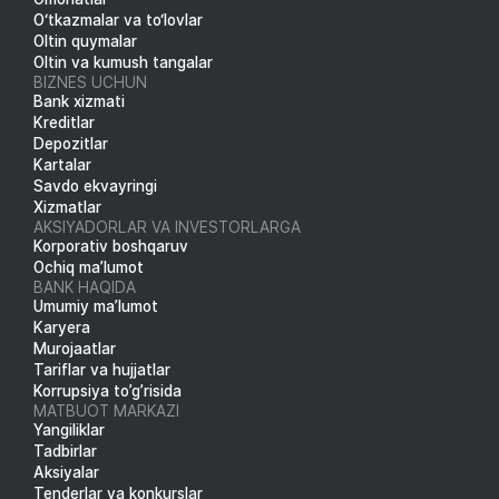
O‘tkazmalar va to‘lovlar
Oltin quymalar
Oltin va kumush tangalar
BIZNES UCHUN
Bank xizmati
Kreditlar
Depozitlar
Kartalar
Savdo ekvayringi
Xizmatlar
AKSIYADORLAR VA INVESTORLARGA
Korporativ boshqaruv
Ochiq ma’lumot
BANK HAQIDA
Umumiy ma’lumot
Karyera
Murojaatlar
Tariflar va hujjatlar
Korrupsiya to’g’risida
MATBUOT MARKAZI
Yangiliklar
Tadbirlar
Aksiyalar
Tenderlar va konkurslar