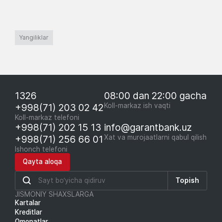
Yangiliklar
1326
08:00 dan 22:00 gacha
+998(71) 203 02 42
Koll-markaz ish vaqti
Koll-markaz telefoni
+998(71) 202 15 13
info@garantbank.uz
+998(71) 256 66 01
Xat va murojaatlarni qabul qilish
Ishonch telefoni
Qayta aloqa
Topish
JISMONIY SHAXSLARGA
Kartalar
Kreditlar
Omonatlar