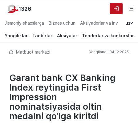
1326
Jismoniy shaxslarga
Biznes uchun
Aksiyadorlar va investorlarg
uz
Yangiliklar
Tadbirlar
Aksiyalar
Tenderlar va konkurslar
Matbuot markazi
Yangilandi: 04.12.2025
Garant bank CX Banking
Index reytingida First
Impression
nominatsiyasida oltin
medalni qo‘lga kiritdi