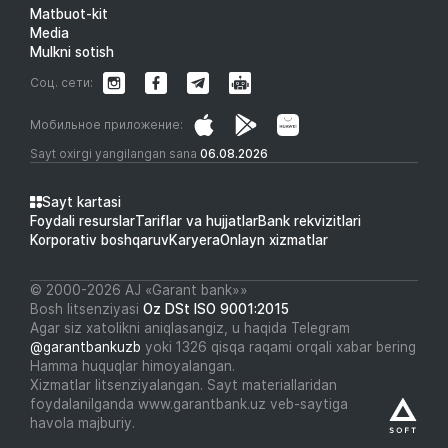
Matbuot-kit
Media
Mulkni sotish
Соц. сети:
Мобильное приложение:
Sayt oxirgi yangilangan sana
06.08.2026
Sayt kartasi
Foydali resurslar
Tariflar va hujjatlar
Bank rekvizitlari
Korporativ boshqaruv
Karyera
Onlayn xizmatlar
© 2000-2026 АJ «Garant bank»»
Bosh litsenziyasi
Oz DSt ISO 9001:2015
Agar siz xatolikni aniqlasangiz, u haqida Telegram
@garantbankuzb
yoki 1326 qisqa raqami orqali xabar bering
Hamma huquqlar himoyalangan.
Xizmatlar litsenziyalangan. Sayt materiallaridan
foydalanilganda www.garantbank.uz veb-saytiga
havola majburiy.