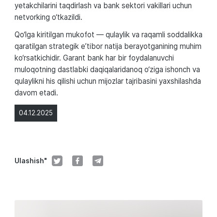
yetakchilarini taqdirlash va bank sektori vakillari uchun
netvorking o‘tkazildi.
Qo‘lga kiritilgan mukofot — qulaylik va raqamli soddalikka
qaratilgan strategik e’tibor natija berayotganining muhim
ko‘rsatkichidir. Garant bank har bir foydalanuvchi
muloqotning dastlabki daqiqalaridanoq o‘ziga ishonch va
qulaylikni his qilishi uchun mijozlar tajribasini yaxshilashda
davom etadi.
04.12.2025
Ulashish"