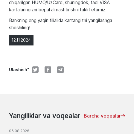
chiqarilgan HUMO/UzCard, shuningdek, faol VISA
kartalaringizni bepul almashtirishni taklif etamiz.
Bankning eng yaqin filialida kartangizni yangilashga
shoshiling!
12.11.2024
Ulashish"
Yangiliklar va voqealar
Barcha voqealar
06.08.2026