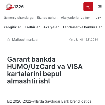
1326
Jismoniy shaxslarga
Biznes uchun
Aksiyadorlar va investorlarg
uz
Yangiliklar
Tadbirlar
Aksiyalar
Tenderlar va konkurslar
Matbuot markazi
Yangilandi: 12.11.2024
Garant bankda
HUMO/UzCard va VISA
kartalarini bepul
almashtirish!
Biz 2020-2022-yillarda Savdogar Bank brendi ostida