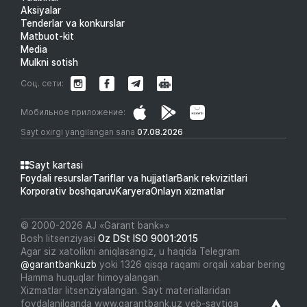
Aksiyalar
Tenderlar va konkurslar
Matbuot-kit
Media
Mulkni sotish
Соц. сети:
Мобильное приложение:
Sayt oxirgi yangilangan sana
07.08.2026
Sayt kartasi
Foydali resurslar
Tariflar va hujjatlar
Bank rekvizitlari
Korporativ boshqaruv
Karyera
Onlayn xizmatlar
© 2000-2026 АJ «Garant bank»»
Bosh litsenziyasi
Oz DSt ISO 9001:2015
Agar siz xatolikni aniqlasangiz, u haqida Telegram
@garantbankuzb
yoki 1326 qisqa raqami orqali xabar bering
Hamma huquqlar himoyalangan.
Xizmatlar litsenziyalangan. Sayt materiallaridan
foydalanilganda www.garantbank.uz veb-saytiga