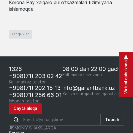
Korona Pay xalqaro pul o‘tkazmalari tizimi yana
ishlamoqda
Yangiliklar
Virtual qabulxona
1326
08:00 dan 22:00 gacha
+998(71) 203 02 42
Koll-markaz ish vaqti
Koll-markaz telefoni
+998(71) 202 15 13
info@garantbank.uz
+998(71) 256 66 01
Xat va murojaatlarni qabul qilish
Ishonch telefoni
Qayta aloqa
Topish
JISMONIY SHAXSLARGA
Kartalar