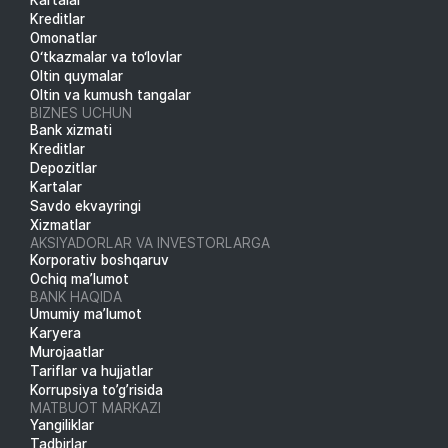
Kreditlar
Omonatlar
O‘tkazmalar va to‘lovlar
Oltin quymalar
Oltin va kumush tangalar
BIZNES UCHUN
Bank xizmati
Kreditlar
Depozitlar
Kartalar
Savdo ekvayringi
Xizmatlar
AKSIYADORLAR VA INVESTORLARGA
Korporativ boshqaruv
Ochiq ma’lumot
BANK HAQIDA
Umumiy ma’lumot
Karyera
Murojaatlar
Tariflar va hujjatlar
Korrupsiya to’g’risida
MATBUOT MARKAZI
Yangiliklar
Tadbirlar