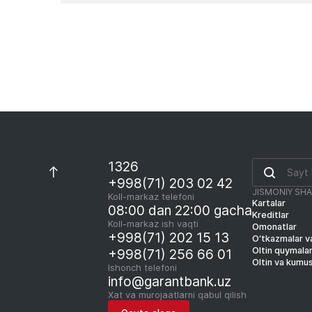
1326
+998(71) 203 02 42
JISMONIY SH
Koll-markaz telefoni
Kartalar
08:00 dan 22:00 gacha
Kreditlar
Koll-markaz ish vaqti
Omonatlar
+998(71) 202 15 13
O‘tkazmalar va
Oltin quymala
+998(71) 256 66 01
Oltin va kumu
Ishonch telefoni
info@garantbank.uz
Xat va murojaatlarni qabul qilish