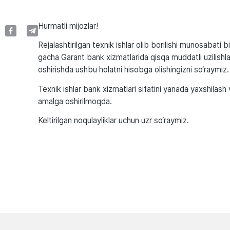
Hurmatli mijozlar!
Rejalashtirilgan texnik ishlar olib borilishi munosabati
gacha Garant bank xizmatlarida qisqa muddatli uzilishl
oshirishda ushbu holatni hisobga olishingizni so‘raymiz.
Texnik ishlar bank xizmatlari sifatini yanada yaxshilas
amalga oshirilmoqda.
Keltirilgan noqulayliklar uchun uzr so‘raymiz.