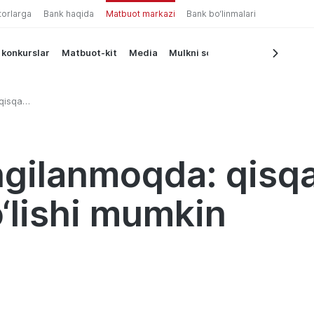
torlarga
Bank haqida
Matbuot markazi
Bank bo‘linmalari
 konkurslar
Matbuot-kit
Media
Mulkni sotish
qisqa
hi mumkin
ngilanmoqda: qisq
o‘lishi mumkin