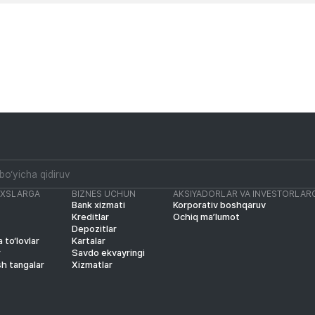
AXSLARGA
BIZNES UCHUN
AKSIYADORLAR VA INVESTORLAR
Bank xizmati
Korporativ boshqaruv
Kreditlar
Ochiq ma’lumot
Depozitlar
 to‘lovlar
Kartalar
r
Savdo ekvayringi
sh tangalar
Xizmatlar