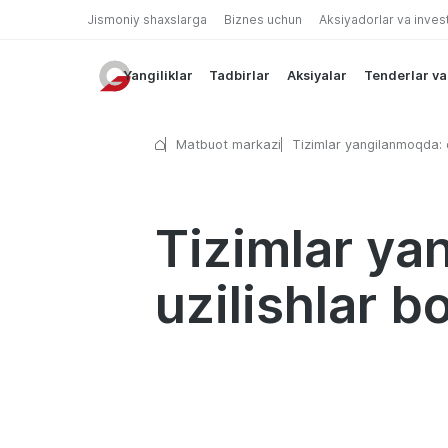
Jismoniy shaxslarga
Biznes uchun
Aksiyadorlar va inves
Yangiliklar
Tadbirlar
Aksiyalar
Tenderlar va
Matbuot markazi
Tizimlar yangilanmoqda: 
muddatli uzilishlar bo‘lis
Tizimlar ya
uzilishlar b