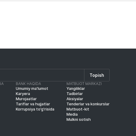
Topish
GA
BANK HAQIDA
MATBUOT MARKAZI
Umumiy ma’lumot
Yangiliklar
Karyera
Tadbirlar
Murojaatlar
Aksiyalar
Tariflar va hujjatlar
Tenderlar va konkurslar
Korrupsiya to’g’risida
Matbuot-kit
Media
Mulkni sotish