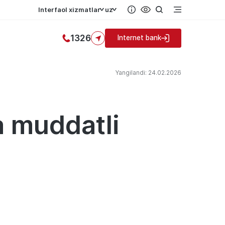
Interfaol xizmatlar
uz
1326
Internet bank
Yangilandi: 24.02.2026
a muddatli