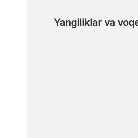
Yangiliklar va voq
07.08.2026
Garant bank TadbirCore
platformasiga qo‘shildi
Yangiliklar