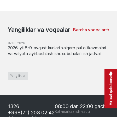
Yangiliklar va voqealar
Barcha voqealar
07.08.2026
2026-yil 8-9-avgust kunlari xalqaro pul o'tkazmalari
va valyuta ayirboshlash shoxobchalari ish jadvali
Yangiliklar
Virtual qabulxona
1326
08:00 dan 22:00 gacha
+998(71) 203 02 42
Koll-markaz ish vaqti