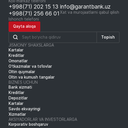
Koll-markaz telefoni
+998(71) 202 15 13
info@garantbank.uz
+998(71) 256 66 01
Xat va murojaatlarni qabul qilish
Ishonch telefoni
Qayta aloqa
Topish
JISMONIY SHAXSLARGA
Kartalar
Kreditlar
Omonatlar
O‘tkazmalar va to‘lovlar
Oltin quymalar
Oltin va kumush tangalar
BIZNES UCHUN
Bank xizmati
Kreditlar
Depozitlar
Kartalar
Savdo ekvayringi
Xizmatlar
AKSIYADORLAR VA INVESTORLARGA
Korporativ boshqaruv