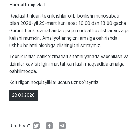
Hurmatli mijozlar!
Rejalashtirilgan texnik ishlar olib borilishi munosabati
bilan 2026-yil 29-mart kuni soat 10:00 dan 13:00 gacha
Garant bank xizmatlarida qisqa muddatli uzilishlar yuzaga
kelishi mumkin. Amaliyotlaringizni amalga oshirishda
ushbu holatni hisobga olishingizni so‘raymiz.
Texnik ishlar bank xizmatlari sifatini yanada yaxshilash va
tizimlar xavfsizligini mustahkamlash maqsadida amalga
oshirilmoqda.
Keltirilgan noqulayliklar uchun uzr so‘raymiz.
28.03.2026
Ulashish"