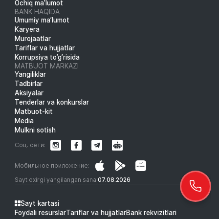
Ochiq ma’lumot
BANK HAQIDA
Umumiy ma’lumot
Karyera
Murojaatlar
Tariflar va hujjatlar
Korrupsiya to’g’risida
MATBUOT MARKAZI
Yangiliklar
Tadbirlar
Aksiyalar
Tenderlar va konkurslar
Matbuot-kit
Media
Mulkni sotish
Соц. сети:
Мобильное приложение:
Sayt oxirgi yangilangan sana
07.08.2026
Sayt kartasi
Foydali resurslar
Tariflar va hujjatlar
Bank rekvizitlari