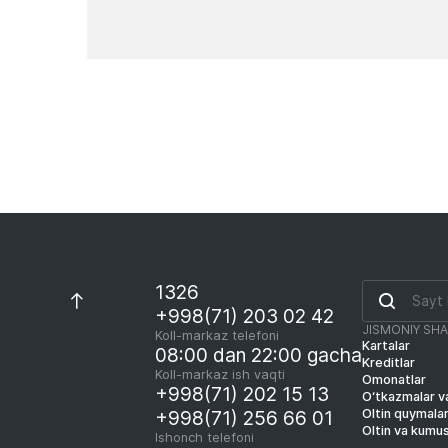
Yangiliklar
1326
+998(71) 203 02 42
JISMONIY SH
Koll-markaz telefoni
Kartalar
08:00 dan 22:00 gacha
Kreditlar
Koll-markaz ish vaqti
Omonatlar
+998(71) 202 15 13
O‘tkazmalar va
Oltin quymala
+998(71) 256 66 01
Oltin va kumu
Ishonch telefoni