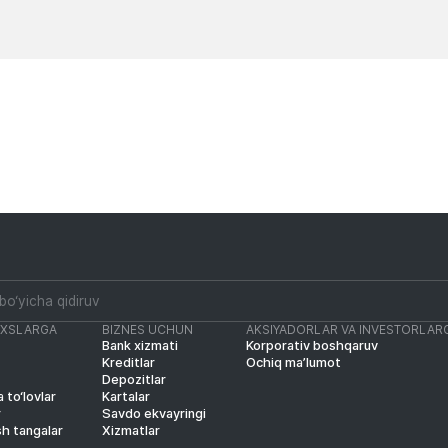
Yangiliklar
Yangiliklar
AXSLARGA
BIZNES UCHUN
AKSIYADORLAR VA INVESTORLAR
Bank xizmati
Korporativ boshqaruv
Kreditlar
Ochiq ma’lumot
Depozitlar
 to‘lovlar
Kartalar
r
Savdo ekvayringi
sh tangalar
Xizmatlar