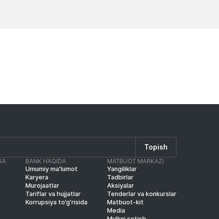
Yangiliklar
Yangilik
Topish
GA
BANK HAQIDA
MATBUOT MARKAZI
Umumiy ma’lumot
Yangiliklar
Karyera
Tadbirlar
Murojaatlar
Aksiyalar
Tariflar va hujjatlar
Tenderlar va konkurslar
Korrupsiya to’g’risida
Matbuot-kit
Media
Mulkni sotish