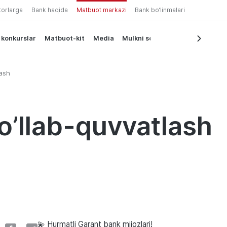
torlarga
Bank haqida
Matbuot markazi
Bank bo‘linmalari
 konkurslar
Matbuot-kit
Media
Mulkni sotish
lash
qo’llab-quvvatlash
💫 Hurmatli Garant bank mijozlari!