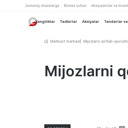
Jismoniy shaxslarga
Biznes uchun
Aksiyadorlar va inves
Yangiliklar
Tadbirlar
Aksiyalar
Tenderlar va
Matbuot markazi
Mijozlarni qo’llab-quvvat
Mijozlarni 