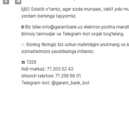
🙌🏻 Eslatib o'tamiz, agar sizda murojaat, taklif yoki m
yordam berishga tayyormiz.
🌐 Biz bilan info@garantbank.uz elektron pochta manzili
ijtimoiy tarmoqlar va Telegram-bot orqali bog‘laning.
✨ Sizning fikringiz biz uchun muhimligini unutmang va b
xizmatlarimizni yaxshilashga intilamiz.
☎️ 1326
Koll-markaz: 71 203 02 42
Ishonch telefoni: 71 256 66 01
Telegram-bot: @garant_bank_bot