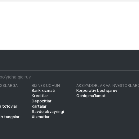
AXSLARGA
BIZNES UCHUN
AKSIYADORLAR VA INVESTORLAR
Bank xizmati
Korporativ boshqaruv
Kreditlar
Ochiq ma’lumot
Depozitlar
 to‘lovlar
Kartalar
r
Savdo ekvayringi
sh tangalar
Xizmatlar