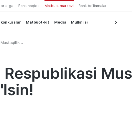
torlarga
Bank haqida
Matbuot markazi
Bank bo‘linmalari
 konkurslar
Matbuot-kit
Media
Mulkni sotish
Mustaqillik
 Respublikasi Must
lsin!