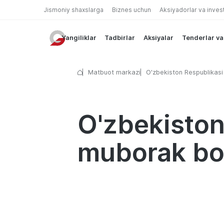
Jismoniy shaxslarga
Biznes uchun
Aksiyadorlar va inves
Yangiliklar
Tadbirlar
Aksiyalar
Tenderlar va
Matbuot markazi
O'zbekiston Respublikasi 
kuni muborak bo'lsin!
O'zbekiston
muborak bo'