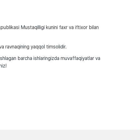
likasi Mustaqilligi kunini faxr va iftixor bilan
a ravnaqining yaqqol timsolidir.
oshlagan barcha ishlaringizda muvaffaqiyatlar va
miz!