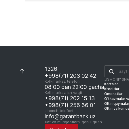
1326
+998(71) 203 02 42
JISMONIY SH
Koll-markaz telefoni
Kartalar
08:00 dan 22:00 gacha
Kreditlar
Koll-markaz ish vaqti
Omonatlar
+998(71) 202 15 13
O‘tkazmalar va
Oltin quymala
+998(71) 256 66 01
Oltin va kumu
Ishonch telefoni
info@garantbank.uz
Xat va murojaatlarni qabul qilish