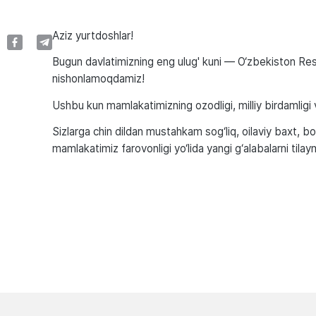
Aziz yurtdoshlar!
Bugun davlatimizning eng ulug' kuni — O‘zbekiston Respub
nishonlamoqdamiz!
Ushbu kun mamlakatimizning ozodligi, milliy birdamligi v
Sizlarga chin dildan mustahkam sog‘liq, oilaviy baxt, b
mamlakatimiz farovonligi yo‘lida yangi g‘alabalarni tilay