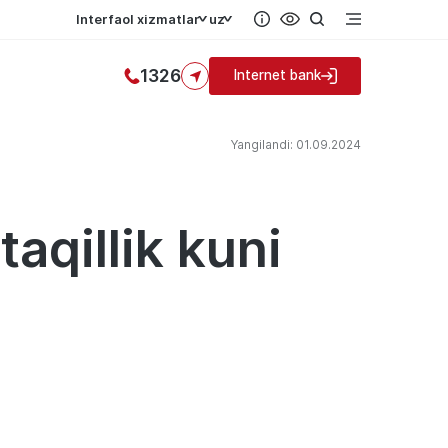
Interfaol xizmatlar
uz
1326
Internet bank
Yangilandi: 01.09.2024
aqillik kuni