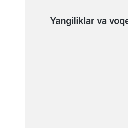
Yangiliklar va voq
07.08.2026
Elektron hamyon orqali
kundalik xizmatlar uchun
to‘lov qiling
Yangiliklar