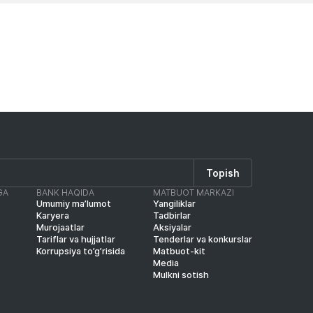
Topish
GA
BANK HAQIDA
MATBUOT MARKAZI
Umumiy ma’lumot
Yangiliklar
Karyera
Tadbirlar
Murojaatlar
Aksiyalar
Tariflar va hujjatlar
Tenderlar va konkurslar
Korrupsiya to’g’risida
Matbuot-kit
Media
Mulkni sotish