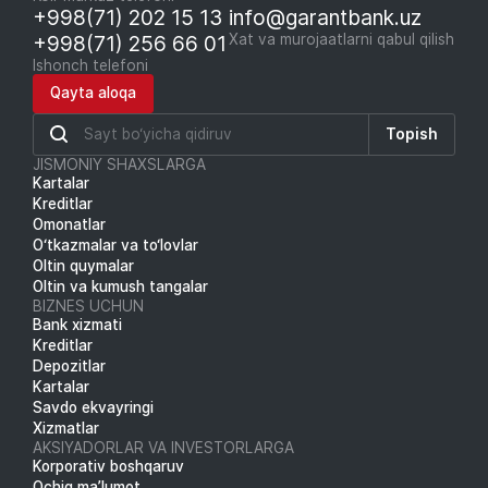
+998(71) 202 15 13
info@garantbank.uz
+998(71) 256 66 01
Xat va murojaatlarni qabul qilish
Ishonch telefoni
Qayta aloqa
Topish
JISMONIY SHAXSLARGA
Kartalar
Kreditlar
Omonatlar
O‘tkazmalar va to‘lovlar
Oltin quymalar
Oltin va kumush tangalar
BIZNES UCHUN
Bank xizmati
Kreditlar
Depozitlar
Kartalar
Savdo ekvayringi
Xizmatlar
AKSIYADORLAR VA INVESTORLARGA
Korporativ boshqaruv
Ochiq ma’lumot