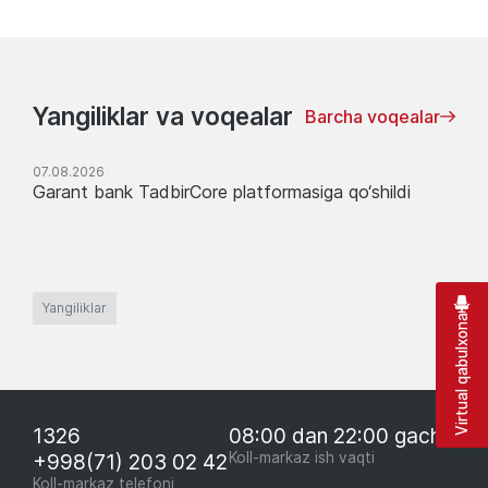
Yangiliklar va voqealar
Barcha voqealar
07.08.2026
Garant bank TadbirCore platformasiga qo‘shildi
Yangiliklar
Virtual qabulxona
1326
08:00 dan 22:00 gacha
+998(71) 203 02 42
Koll-markaz ish vaqti
Koll-markaz telefoni