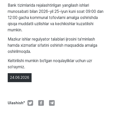
Bank tizimlarida rejalashtirilgan yangilash ishlari
munosabati bilan 2026-yil 25-iyun kuni soat 09:00 dan
12:00 gacha kommunal to‘lovlarni amalga oshirishda
qisqa muddatli uzilishlar va kechikishlar kuzatilishi
mumkin.
Mazkur ishlar regulyator talablari ijrosini ta’minlash
hamda xizmatlar sifatini oshirish maqsadida amalga
oshirilmoqda.
Keltirilishi mumkin bo‘lgan noqulayliklar uchun uzr
so‘raymiz.
24.06.2026
Ulashish"