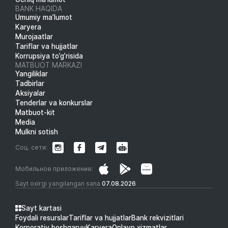
BANK HAQIDA
Umumiy ma’lumot
Karyera
Murojaatlar
Tariflar va hujjatlar
Korrupsiya to’g’risida
MATBUOT MARKAZI
Yangiliklar
Tadbirlar
Aksiyalar
Tenderlar va konkurslar
Matbuot-kit
Media
Mulkni sotish
Соц. сети:
Мобильное приложение:
Sayt oxirgi yangilangan sana
07.08.2026
Sayt kartasi
Foydali resurslar
Tariflar va hujjatlar
Bank rekvizitlari
Korporativ boshqaruv
Karyera
Onlayn xizmatlar