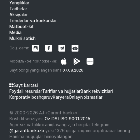
Yangiliklar
Tadbirlar
Aksiyalar
Tenderlar va konkurslar
Matbuot-kit
Media
Mulkni sotish
Соц. сети:
Мобильное приложение:
Sayt oxirgi yangilangan sana
07.08.2026
Sayt kartasi
Foydali resurslar
Tariflar va hujjatlar
Bank rekvizitlari
Korporativ boshqaruv
Karyera
Onlayn xizmatlar
© 2000-2026 АJ «Garant bank»»
Bosh litsenziyasi
Oz DSt ISO 9001:2015
Agar siz xatolikni aniqlasangiz, u haqida Telegram
@garantbankuzb
yoki 1326 qisqa raqami orqali xabar bering
Hamma huquqlar himoyalangan.