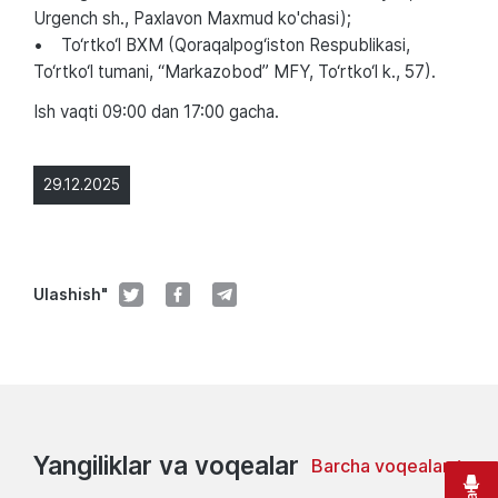
Urgench sh., Paxlavon Maxmud ko'chasi);
• To‘rtko‘l BXM (Qoraqalpog‘iston Respublikasi,
To‘rtko‘l tumani, “Markazobod” MFY, To‘rtko‘l k., 57).
Ish vaqti 09:00 dan 17:00 gacha.
29.12.2025
Ulashish"
Yangiliklar va voqealar
Barcha voqealar