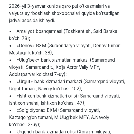
2026-yil 3-yanvar kuni xalqaro pul o’tkazmalari va
valyuta ayirboshlash shoxobchalari quyida ko’rsatilgan
jadval asosida ishlaydi.
• Amaliyot boshqarmasi (Toshkent sh, Said Baraka
ko’ch, 78);
• «Denov» BXM (Surxondaryo viloyati, Denov tumani,
Mustaqillik ko‘ch, 38);
• «Ulug'bek» bank xizmatlari markazi (Samarqand
viloyati, Samarqand t., Xo'ja Axror Valiy MFY,
Adolatparvar ko'chasi 7-uy);
• «Urgut» bank xizmatlari markazi (Samarqand viloyati,
Urgut tumani, Navoiy ko’chasi, 102);
• «Ishtixon bank xizmatlari ofisi (Samarqand viloyati,
Ishtixon shahri, Ishtixon ko'chasi, 47);
• «Soʻgʻdiyona» BXM (Samarqand viloyati,
Kattaqo'rg'on tumani, M.Ulug'bek MFY, A.Navoiy
ko'chasi, 2-uy);
• Urgench bank xizmatlari ofisi (Xorazm viloyati,