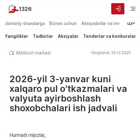
1326
Jismoniy shaxslarga
Biznes uchun
Aksiyadorlar va investorlarg
uz
Yangiliklar
Tadbirlar
Aksiyalar
Tenderlar va konkurslar
Matbuot markazi
Yangilandi: 29.12.2025
2026-yil 3-yanvar kuni
xalqaro pul o'tkazmalari va
valyuta ayirboshlash
shoxobchalari ish jadvali
Hurmatli mijozlar,