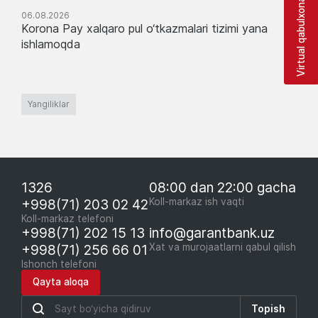
Virtual qabulxona
06.08.2026
Korona Pay xalqaro pul o‘tkazmalari tizimi yana
ishlamoqda
Yangiliklar
1326
08:00 dan 22:00 gacha
+998(71) 203 02 42
Koll-markaz ish vaqti
Koll-markaz telefoni
+998(71) 202 15 13
info@garantbank.uz
+998(71) 256 66 01
Xat va murojaatlarni qabul qilish
Ishonch telefoni
Qayta aloqa
Topish