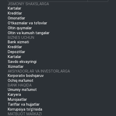
JISMONIY SHAXSLARGA
Kartalar
Kreditlar
Omonatlar
O‘tkazmalar va to‘lovlar
Oltin quymalar
Oltin va kumush tangalar
BIZNES UCHUN
Bank xizmati
Kreditlar
Depozitlar
Kartalar
Savdo ekvayringi
Xizmatlar
AKSIYADORLAR VA INVESTORLARGA
Korporativ boshqaruv
Ochiq ma’lumot
BANK HAQIDA
Umumiy ma’lumot
Karyera
Murojaatlar
Tariflar va hujjatlar
Korrupsiya to’g’risida
MATBUOT MARKAZI