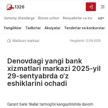
1326
Jismoniy shaxslarga
Biznes uchun
Aksiyadorlar va investorlarg
uz
Yangiliklar
Tadbirlar
Aksiyalar
Tenderlar va konkurslar
Matbuot markazi
Yangilandi: 12.09.2025
Denovdagi yangi bank
xizmatlari markazi 2025-yil
29-sentyabrda o‘z
eshiklarini ochadi
Garant bank filiallar tarmog‘ini kengaytirishda davom