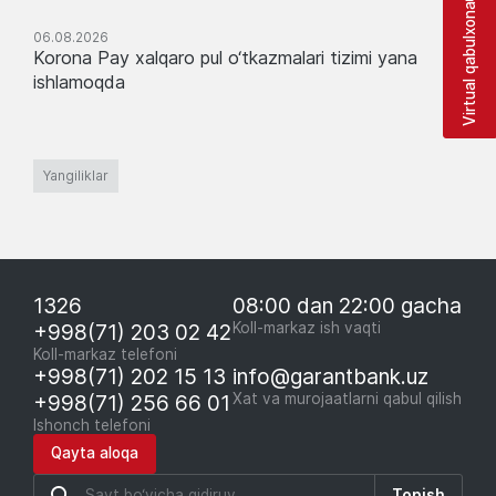
Virtual qabulxona
06.08.2026
Korona Pay xalqaro pul o‘tkazmalari tizimi yana
ishlamoqda
Yangiliklar
1326
08:00 dan 22:00 gacha
+998(71) 203 02 42
Koll-markaz ish vaqti
Koll-markaz telefoni
+998(71) 202 15 13
info@garantbank.uz
+998(71) 256 66 01
Xat va murojaatlarni qabul qilish
Ishonch telefoni
Qayta aloqa
Topish