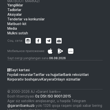
MATBUOT MARKAZI
Yangiliklar
Tadbirlar
Aksiyalar
Tenderlar va konkurslar
Matbuot-kit
Media
Mulkni sotish
Соц. сети:
Мобильное приложение:
Sayt oxirgi yangilangan sana
06.08.2026
Sayt kartasi
Foydali resurslar
Tariflar va hujjatlar
Bank rekvizitlari
Korporativ boshqaruv
Karyera
Onlayn xizmatlar
© 2000-2026 АJ «Garant bank»»
Bosh litsenziyasi
Oz DSt ISO 9001:2015
Agar siz xatolikni aniqlasangiz, u haqida Telegram
@garantbankuzb
yoki 1326 qisqa raqami orqali xabar bering