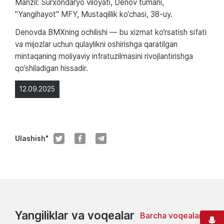
Manzil: Surxondaryo viloyati, Denov tumani,
"Yangihayot" MFY, Mustaqillik ko‘chasi, 38-uy.
Denovda BMXning ochilishi — bu xizmat ko‘rsatish sifati
va mijozlar uchun qulaylikni oshirishga qaratilgan
mintaqaning moliyaviy infratuzilmasini rivojlantirishga
qo‘shiladigan hissadir.
12.09.2025
Ulashish"
Yangiliklar va voqealar
Barcha voqealar