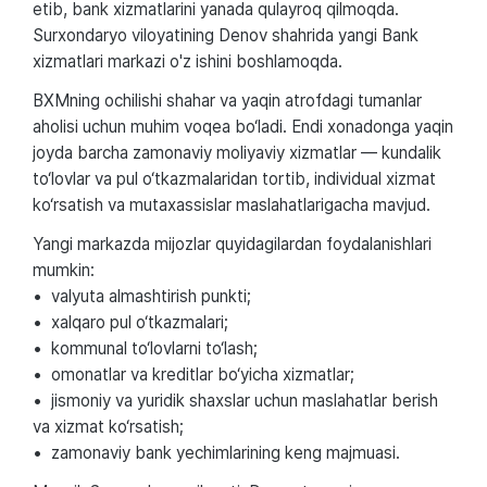
etib, bank xizmatlarini yanada qulayroq qilmoqda.
Surxondaryo viloyatining Denov shahrida yangi Bank
xizmatlari markazi o'z ishini boshlamoqda.
BXMning ochilishi shahar va yaqin atrofdagi tumanlar
aholisi uchun muhim voqea bo‘ladi. Endi xonadonga yaqin
joyda barcha zamonaviy moliyaviy xizmatlar — kundalik
to‘lovlar va pul o‘tkazmalaridan tortib, individual xizmat
ko‘rsatish va mutaxassislar maslahatlarigacha mavjud.
Yangi markazda mijozlar quyidagilardan foydalanishlari
mumkin:
• valyuta almashtirish punkti;
• xalqaro pul o‘tkazmalari;
• kommunal to‘lovlarni to‘lash;
• omonatlar va kreditlar bo‘yicha xizmatlar;
• jismoniy va yuridik shaxslar uchun maslahatlar berish
va xizmat ko‘rsatish;
• zamonaviy bank yechimlarining keng majmuasi.