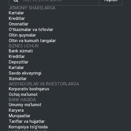
JISMONIY SHAXSLARGA
Kartalar
Kreditlar
Omonatlar
O‘tkazmalar va to‘lovlar
Oltin quymalar
Oltin va kumush tangalar
BIZNES UCHUN
Bank xizmati
Kreditlar
Depozitlar
Kartalar
Savdo ekvayringi
Xizmatlar
AKSIYADORLAR VA INVESTORLARGA
Korporativ boshqaruv
Ochiq ma’lumot
BANK HAQIDA
Umumiy ma’lumot
Karyera
Murojaatlar
Tariflar va hujjatlar
Korrupsiya to’g’risida