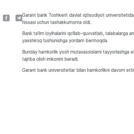
Garant bank Toshkent davlat iqtisodiyot universitetida
hissasi uchun tashakkurnoma oldi.
Bank ta’lim loyihalarini qo‘llab-quvvatlab, talabalarga am
yaxshiroq tushunishga yordam bermoqda.
Bunday hamkorlik yosh mutaxassislarni tayyorlashga xiz
tajriba olish imkonini beradi.
Garant bank universitetlar bilan hamkorlikni davom ettir