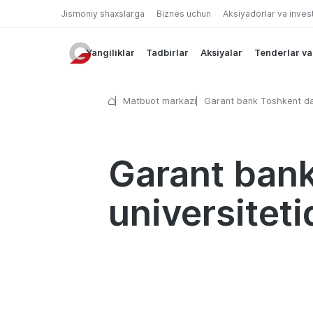
Jismoniy shaxslarga
Biznes uchun
Aksiyadorlar va inves
Yangiliklar
Tadbirlar
Aksiyalar
Tenderlar va
Matbuot markazi
Garant bank Toshkent da
iqtisodiyot universitetida
tashakkurnoma oldi
Garant bank
universitet