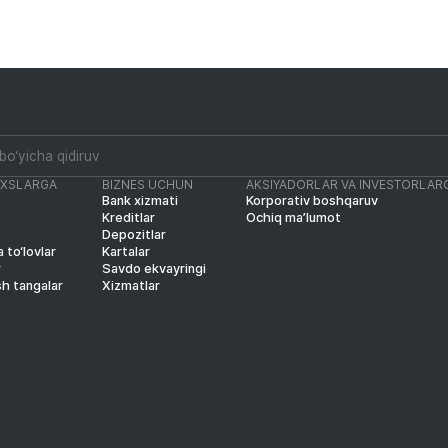
AXSLARGA
BIZNES UCHUN
AKSIYADORLAR VA INVESTORLAR
Bank xizmati
Korporativ boshqaruv
Kreditlar
Ochiq ma’lumot
Depozitlar
 to‘lovlar
Kartalar
r
Savdo ekvayringi
sh tangalar
Xizmatlar