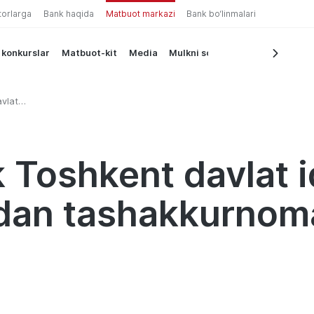
torlarga
Bank haqida
Matbuot markazi
Bank bo‘linmalari
 konkurslar
Matbuot-kit
Media
Mulkni sotish
vlat
n
 Toshkent davlat i
idan tashakkurnoma