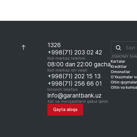
1326
+998(71) 203 02 42
JISMONIY SH
Koll-markaz telefoni
Kartalar
08:00 dan 22:00 gacha
Kreditlar
Koll-markaz ish vaqti
Omonatlar
+998(71) 202 15 13
O‘tkazmalar va
Oltin quymala
+998(71) 256 66 01
Oltin va kumu
Ishonch telefoni
info@garantbank.uz
Xat va murojaatlarni qabul qilish
Qayta aloqa