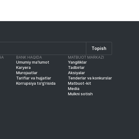
Topish
GA
BANK HAQIDA
MATBUOT MARKAZI
Umumiy ma’lumot
Yangiliklar
Karyera
Tadbirlar
Murojaatlar
Aksiyalar
Tariflar va hujjatlar
Tenderlar va konkurslar
Korrupsiya to’g’risida
Matbuot-kit
Media
Mulkni sotish