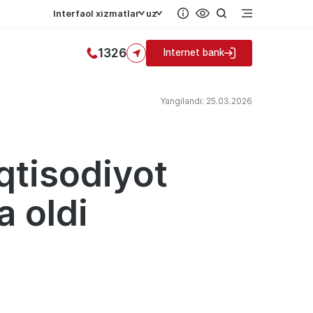
Interfaol xizmatlar
uz
1326
Internet bank
Yangilandi: 25.03.2026
qtisodiyot
 oldi