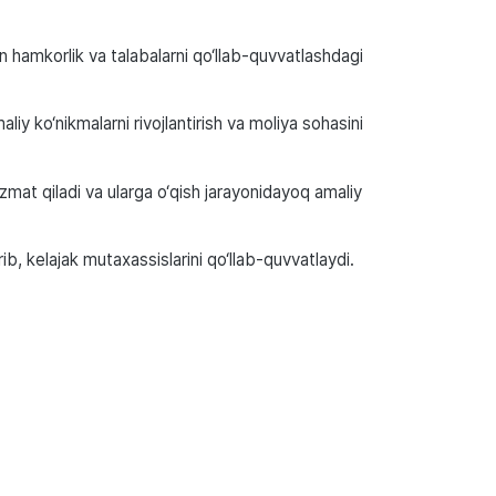
n hamkorlik va talabalarni qo‘llab-quvvatlashdagi
aliy ko‘nikmalarni rivojlantirish va moliya sohasini
mat qiladi va ularga o‘qish jarayonidayoq amaliy
ib, kelajak mutaxassislarini qo‘llab-quvvatlaydi.