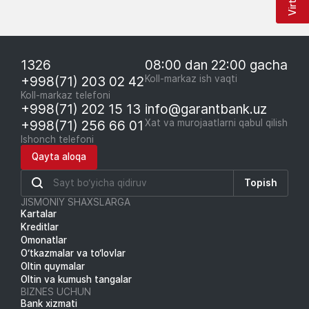
1326
08:00 dan 22:00 gacha
+998(71) 203 02 42
Koll-markaz ish vaqti
Koll-markaz telefoni
+998(71) 202 15 13
info@garantbank.uz
+998(71) 256 66 01
Xat va murojaatlarni qabul qilish
Ishonch telefoni
Qayta aloqa
Topish
JISMONIY SHAXSLARGA
Kartalar
Kreditlar
Omonatlar
O‘tkazmalar va to‘lovlar
Oltin quymalar
Oltin va kumush tangalar
BIZNES UCHUN
Bank xizmati