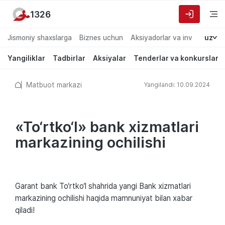
1326
Jismoniy shaxslarga
Biznes uchun
Aksiyadorlar va investorlarg
uz
Yangiliklar
Tadbirlar
Aksiyalar
Tenderlar va konkurslar
Matbuot markazi
Yangilandi: 10.09.2024
«To‘rtko‘l» bank xizmatlari
markazining ochilishi
Garant bank To‘rtko‘l shahrida yangi Bank xizmatlari
markazining ochilishi haqida mamnuniyat bilan xabar
qiladi!