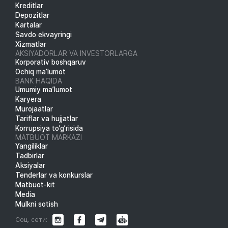
Kreditlar
Depozitlar
Kartalar
Savdo ekvayringi
Xizmatlar
AKSIYADORLAR VA INVESTORLARGA
Korporativ boshqaruv
Ochiq ma’lumot
BANK HAQIDA
Umumiy ma’lumot
Karyera
Murojaatlar
Tariflar va hujjatlar
Korrupsiya to’g’risida
MATBUOT MARKAZI
Yangiliklar
Tadbirlar
Aksiyalar
Tenderlar va konkurslar
Matbuot-kit
Media
Mulkni sotish
Соц. сети: