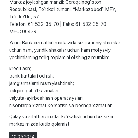
Markaz joylashgan manzil: Qoraqalpog‘iston
Respublikasi, To‘rtko‘l tumani, “Markazobod” MFY,
To‘rtko‘l k., 57.
Telefon: 61-532-35-70 | Faks: 61-532-35-70
MFO: 00439
Yangi Bank xizmatlari markazida siz jismoniy shaxslar
uchun ham, yuridik shaxslar uchun ham moliyaviy
yechimlarning to‘liq to‘plamini olishingiz mumkin:
kreditlash;
bank kartalari ochish;
jamg‘armalarni rasmiylashtirish;
xalqaro pul o‘tkazmalari;
valyuta-ayirboshlash operatsiyalari;
hisoblarga xizmat ko‘rsatish va boshqa xizmatlar.
Qulay va sifatli xizmatlar ko‘rsatish uchun biz sizni
markazimizda kutib qolamiz!
10.09.2024