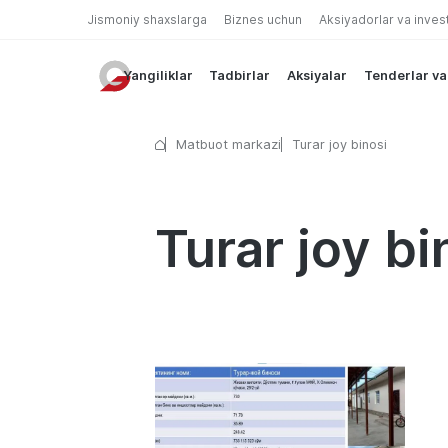
Jismoniy shaxslarga
Biznes uchun
Aksiyadorlar va inves
Yangiliklar
Tadbirlar
Aksiyalar
Tenderlar va
Matbuot markazi
Turar joy binosi
Turar joy bi