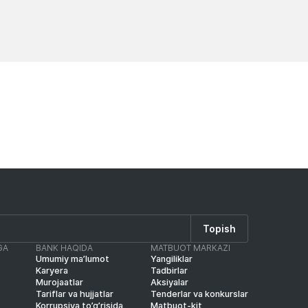
Yangiliklar
Yangilik
Topish
GA
BANK HAQIDA
MATBUOT MARKAZI
Umumiy ma’lumot
Yangiliklar
Karyera
Tadbirlar
Murojaatlar
Aksiyalar
Tariflar va hujjatlar
Tenderlar va konkurslar
Korrupsiya to’g’risida
Matbuot-kit