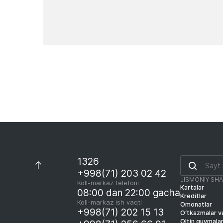
Yangiliklar
1326
+998(71) 203 02 42
JISMONIY SH
Koll-markaz telefoni
Kartalar
08:00 dan 22:00 gacha
Kreditlar
Koll-markaz ish vaqti
Omonatlar
+998(71) 202 15 13
O‘tkazmalar va
Oltin quymala