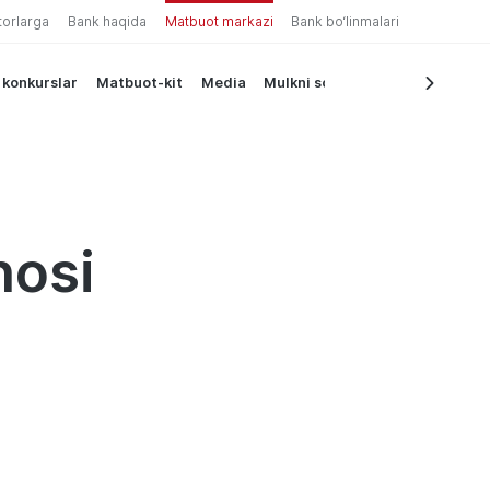
torlarga
Bank haqida
Matbuot markazi
Bank bo‘linmalari
 konkurslar
Matbuot-kit
Media
Mulkni sotish
nosi