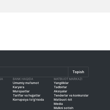
Yangiliklar
Yangilik
Topish
GA
BANK HAQIDA
MATBUOT MARKAZI
Umumiy ma’lumot
Yangiliklar
Karyera
Tadbirlar
Murojaatlar
Aksiyalar
Tariflar va hujjatlar
Tenderlar va konkurslar
Korrupsiya to’g’risida
Matbuot-kit
Media
Mulkni sotish