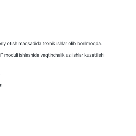
joriy etish maqsadida texnik ishlar olib borilmoqda.
moduli ishlashida vaqtinchalik uzilishlar kuzatilishi
.
n.