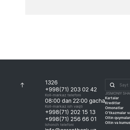
Yangiliklar
1326
+998(71) 203 02 42
JISMONIY SH
Koll-markaz telefoni
Kartalar
08:00 dan 22:00 gacha
Kreditlar
Koll-markaz ish vaqti
Omonatlar
+998(71) 202 15 13
O‘tkazmalar va
Oltin quymala
+998(71) 256 66 01
Oltin va kumu
Ishonch telefoni