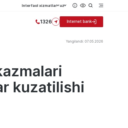
Interfaol xizmatlar
uz
1326
Internet bank
Yangilandi: 07.05.2026
kazmalari
r kuzatilishi