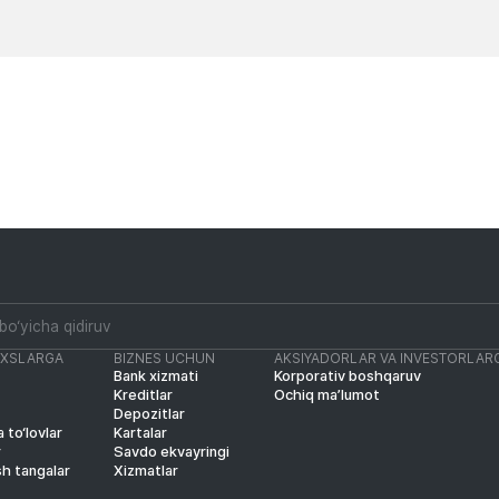
Yangiliklar
Yangiliklar
AXSLARGA
BIZNES UCHUN
AKSIYADORLAR VA INVESTORLAR
Bank xizmati
Korporativ boshqaruv
Kreditlar
Ochiq ma’lumot
Depozitlar
 to‘lovlar
Kartalar
r
Savdo ekvayringi
sh tangalar
Xizmatlar