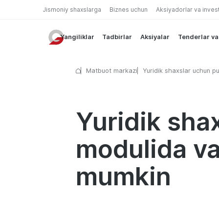
Jismoniy shaxslarga
Biznes uchun
Aksiyadorlar va inves
Yangiliklar
Tadbirlar
Aksiyalar
Tenderlar va
Matbuot markazi
Yuridik shaxslar uchun pu
o‘tkazmalari modulida va
uzilishlar kuzatilishi mum
Yuridik sha
modulida vaq
mumkin