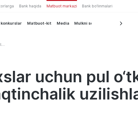
torlarga
Bank haqida
Matbuot markazi
Bank bo‘linmalari
 konkurslar
Matbuot-kit
Media
Mulkni sotish
l
qtinchalik
kin
xslar uchun pul o‘t
tinchalik uzilishla