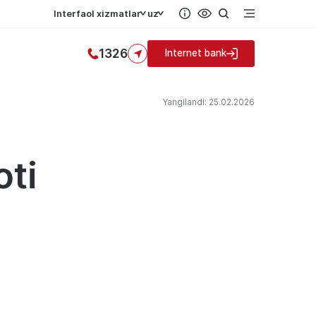
Interfaol xizmatlar
uz
1326
Internet bank
Yangilandi: 25.02.2026
ti