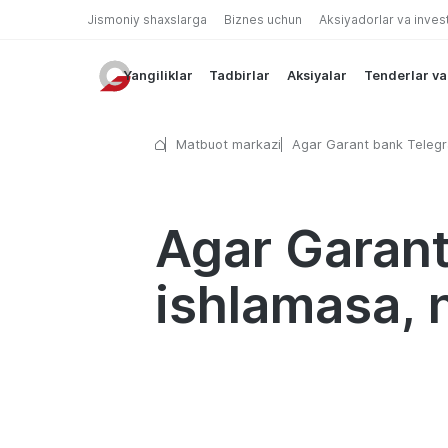
Jismoniy shaxslarga
Biznes uchun
Aksiyadorlar va inves
Yangiliklar
Tadbirlar
Aksiyalar
Tenderlar va
Matbuot markazi
Agar Garant bank Teleg
ishlamasa, nima qilish k
Agar Garant
ishlamasa, 