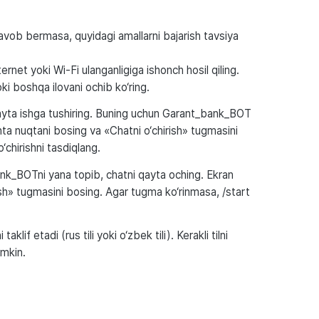
javob bermasa, quyidagi amallarni bajarish tavsiya
ternet yoki Wi-Fi ulanganligiga ishonch hosil qiling.
ki boshqa ilovani ochib ko‘ring.
ayta ishga tushiring. Buning uchun Garant_bank_BOT
hta nuqtani bosing va «Chatni o‘chirish» tugmasini
o‘chirishni tasdiqlang.
ank_BOTni yana topib, chatni qayta oching. Ekran
sh» tugmasini bosing. Agar tugma ko‘rinmasa, /start
klif etadi (rus tili yoki o‘zbek tili). Kerakli tilni
umkin.