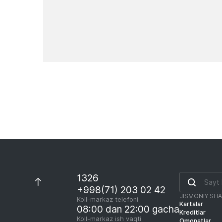
Yangiliklar
1326
+998(71) 203 02 42
JISMONIY SH
Koll-markaz telefoni
Kartalar
08:00 dan 22:00 gacha
Kreditlar
Koll-markaz ish vaqti
Omonatlar