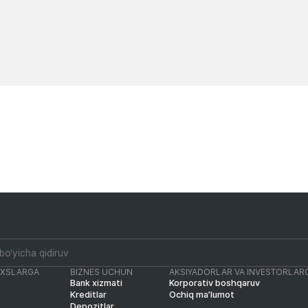
Yangiliklar
Yangiliklar
AXSLARGA
BIZNES UCHUN
AKSIYADORLAR VA INVESTORLAR
Bank xizmati
Korporativ boshqaruv
Kreditlar
Ochiq ma’lumot
Depozitlar