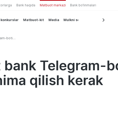
torlarga
Bank haqida
Matbuot markazi
Bank bo‘linmalari
 konkurslar
Matbuot-kit
Media
Mulkni sotish
ram-boti
erak
 bank Telegram-bo
nima qilish kerak