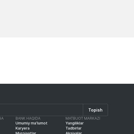
Yangiliklar
Yangilik
Topish
GA
BANK HAQIDA
MATBUOT MARKAZI
Umumiy ma’lumot
Yangiliklar
Karyera
Tadbirlar
Murojaatlar
Aksiyalar