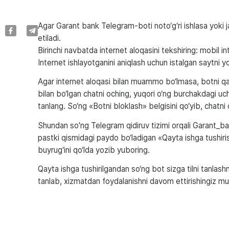
Agar Garant bank Telegram-boti noto‘g‘ri ishlasa yoki 
etiladi.
Birinchi navbatda internet aloqasini tekshiring: mobil in
Internet ishlayotganini aniqlash uchun istalgan saytni yo
Agar internet aloqasi bilan muammo bo‘lmasa, botni q
bilan bo‘lgan chatni oching, yuqori o‘ng burchakdagi uc
tanlang. So‘ng «Botni bloklash» belgisini qo‘yib, chatni 
Shundan so'ng Telegram qidiruv tizimi orqali Garant_b
pastki qismidagi paydo bo‘ladigan «Qayta ishga tushiri
buyrug‘ini qo‘lda yozib yuboring.
Qayta ishga tushirilgandan so‘ng bot sizga tilni tanlashni ta
tanlab, xizmatdan foydalanishni davom ettirishingiz m