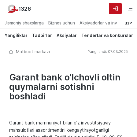
1326
Jismoniy shaxslarga
Biznes uchun
Aksiyadorlar va investorlarg
uz
Yangiliklar
Tadbirlar
Aksiyalar
Tenderlar va konkurslar
Matbuot markazi
Yangilandi: 07.03.2025
Garant bank o’lchovli oltin
quymalarni sotishni
boshladi
Garant bank mamnuniyat bilan o’z investitsiyaviy
mahsulotlari assortimentini kengaytirayotganligi