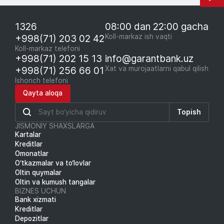
1326
08:00 dan 22:00 gacha
+998(71) 203 02 42
Koll-markaz ish vaqti
Koll-markaz telefoni
+998(71) 202 15 13
info@garantbank.uz
+998(71) 256 66 01
Xat va murojaatlarni qabul qilish
Ishonch telefoni
Qayta aloqa
Topish
JISMONIY SHAXSLARGA
Kartalar
Kreditlar
Omonatlar
O‘tkazmalar va to‘lovlar
Oltin quymalar
Oltin va kumush tangalar
BIZNES UCHUN
Bank xizmati
Kreditlar
Depozitlar