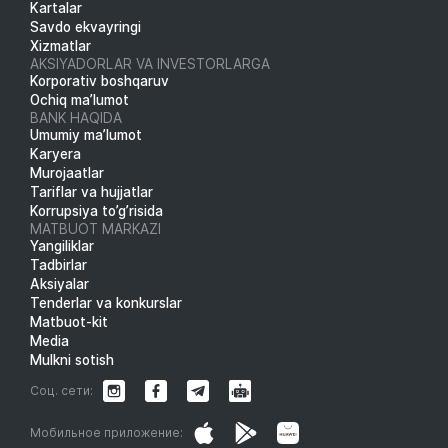
Kartalar
Savdo ekvayringi
Xizmatlar
AKSIYADORLAR VA INVESTORLARGA
Korporativ boshqaruv
Ochiq ma’lumot
BANK HAQIDA
Umumiy ma’lumot
Karyera
Murojaatlar
Tariflar va hujjatlar
Korrupsiya to’g’risida
MATBUOT MARKAZI
Yangiliklar
Tadbirlar
Aksiyalar
Tenderlar va konkurslar
Matbuot-kit
Media
Mulkni sotish
Соц. сети:
Мобильное приложение: