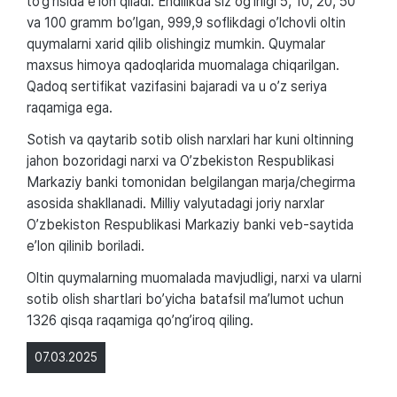
to’g’risida e’lon qiladi. Endilikda siz og’irligi 5, 10, 20, 50
va 100 gramm bo’lgan, 999,9 soflikdagi o’lchovli oltin
quymalarni xarid qilib olishingiz mumkin. Quymalar
maxsus himoya qadoqlarida muomalaga chiqarilgan.
Qadoq sertifikat vazifasini bajaradi va u o’z seriya
raqamiga ega.
Sotish va qaytarib sotib olish narxlari har kuni oltinning
jahon bozoridagi narxi va O’zbekiston Respublikasi
Markaziy banki tomonidan belgilangan marja/chegirma
asosida shakllanadi. Milliy valyutadagi joriy narxlar
O’zbekiston Respublikasi Markaziy banki veb-saytida
e’lon qilinib boriladi.
Oltin quymalarning muomalada mavjudligi, narxi va ularni
sotib olish shartlari bo’yicha batafsil ma’lumot uchun
1326 qisqa raqamiga qo’ng’iroq qiling.
07.03.2025