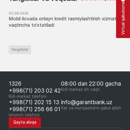
Virtual qabulxona
03.08.2026
Mobil ilovada onlayn kredit rasmiylashtirish xizmati
vaqtincha to‘xtatiladi
Yangiliklar
1326
08:00 dan 22:00 gacha
+998(71) 203 02 42
Koll-markaz ish vaqti
Koll-markaz telefoni
+998(71) 202 15 13
info@garantbank.uz
+998(71) 256 66 01
Xat va murojaatlarni qabul qilish
Ishonch telefoni
Qayta aloqa