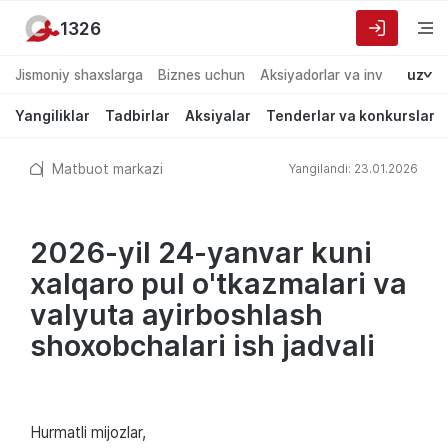
1326
Jismoniy shaxslarga
Biznes uchun
Aksiyadorlar va investorlarg
uz
Yangiliklar
Tadbirlar
Aksiyalar
Tenderlar va konkurslar
Matbuot markazi
Yangilandi: 23.01.2026
2026-yil 24-yanvar kuni
xalqaro pul o'tkazmalari va
valyuta ayirboshlash
shoxobchalari ish jadvali
Hurmatli mijozlar,