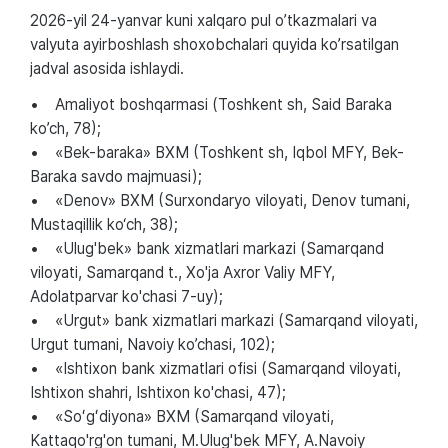
2026-yil 24-yanvar kuni xalqaro pul o’tkazmalari va
valyuta ayirboshlash shoxobchalari quyida ko’rsatilgan
jadval asosida ishlaydi.
• Amaliyot boshqarmasi (Toshkent sh, Said Baraka
ko’ch, 78);
• «Bek-baraka» BXM (Toshkent sh, Iqbol MFY, Bek-
Baraka savdo majmuasi);
• «Denov» BXM (Surxondaryo viloyati, Denov tumani,
Mustaqillik ko‘ch, 38);
• «Ulug'bek» bank xizmatlari markazi (Samarqand
viloyati, Samarqand t., Xo'ja Axror Valiy MFY,
Adolatparvar ko'chasi 7-uy);
• «Urgut» bank xizmatlari markazi (Samarqand viloyati,
Urgut tumani, Navoiy ko’chasi, 102);
• «Ishtixon bank xizmatlari ofisi (Samarqand viloyati,
Ishtixon shahri, Ishtixon ko'chasi, 47);
• «Soʻgʻdiyona» BXM (Samarqand viloyati,
Kattaqo'rg'on tumani, M.Ulug'bek MFY, A.Navoiy