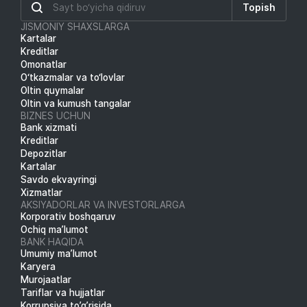
Topish
JISMONIY SHAXSLARGA
Kartalar
Kreditlar
Omonatlar
O‘tkazmalar va to‘lovlar
Oltin quymalar
Oltin va kumush tangalar
BIZNES UCHUN
Bank xizmati
Kreditlar
Depozitlar
Kartalar
Savdo ekvayringi
Xizmatlar
AKSIYADORLAR VA INVESTORLARGA
Korporativ boshqaruv
Ochiq ma’lumot
BANK HAQIDA
Umumiy ma’lumot
Karyera
Murojaatlar
Tariflar va hujjatlar
Korrupsiya to’g’risida