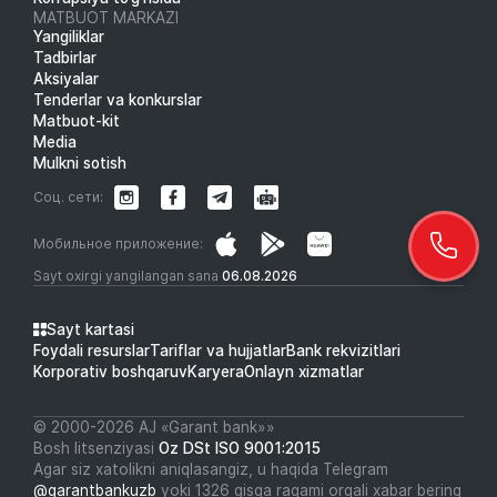
MATBUOT MARKAZI
Yangiliklar
Tadbirlar
Aksiyalar
Tenderlar va konkurslar
Matbuot-kit
Media
Mulkni sotish
Соц. сети:
Мобильное приложение:
Sayt oxirgi yangilangan sana
06.08.2026
Sayt kartasi
Foydali resurslar
Tariflar va hujjatlar
Bank rekvizitlari
Korporativ boshqaruv
Karyera
Onlayn xizmatlar
© 2000-2026 АJ «Garant bank»»
Bosh litsenziyasi
Oz DSt ISO 9001:2015
Agar siz xatolikni aniqlasangiz, u haqida Telegram
@garantbankuzb
yoki 1326 qisqa raqami orqali xabar bering