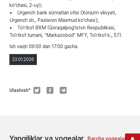
ko'chasi, 2-uy);
• Urgench bank xizmatlari ofisi (Xorazm viloyati,
Urgench sh., Paxlavon Maxmud ko'chasi);
• To‘rtko‘l BXM (Qoraqalpog‘iston Respublikasi,
To‘rtko‘l tumani, “Markazobod” MFY, To‘rtko‘l k., 57).
Ish vaqti 09:00 dan 17:00 gacha.
23.01.2026
Ulashish"
Yangiliklar va voqealar
Barcha voqealar