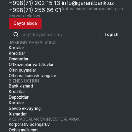
+998(71) 202 15 13
info@garantbank.uz
+998(71) 256 66 01
Xat va murojaatlarni qabul qilish
Ishonch telefoni
Qayta aloqa
Topish
JISMONIY SHAXSLARGA
Kartalar
Kreditlar
Omonatlar
O‘tkazmalar va to‘lovlar
Oltin quymalar
Oltin va kumush tangalar
BIZNES UCHUN
Bank xizmati
Kreditlar
Depozitlar
Kartalar
Savdo ekvayringi
Xizmatlar
AKSIYADORLAR VA INVESTORLARGA
Korporativ boshqaruv
Ochiq ma’lumot