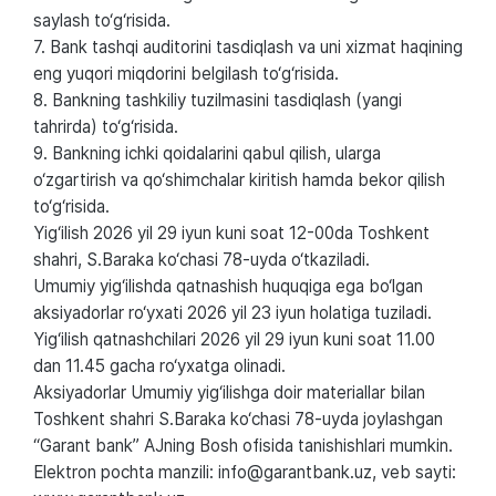
saylash to‘g‘risida.
7. Bank tashqi auditorini tasdiqlash va uni xizmat haqining
eng yuqori miqdorini belgilash to‘g‘risida.
8. Bankning tashkiliy tuzilmasini tasdiqlash (yangi
tahrirda) to‘g‘risida.
9. Bankning ichki qoidalarini qabul qilish, ularga
o‘zgartirish va qo‘shimchalar kiritish hamda bekor qilish
to‘g‘risida.
Yig‘ilish 2026 yil 29 iyun kuni soat 12-00da Toshkent
shahri, S.Baraka ko‘chasi 78-uyda o‘tkaziladi.
Umumiy yig‘ilishda qatnashish huquqiga ega bo‘lgan
aksiyadorlar ro‘yxati 2026 yil 23 iyun holatiga tuziladi.
Yig‘ilish qatnashchilari 2026 yil 29 iyun kuni soat 11.00
dan 11.45 gacha ro‘yxatga olinadi.
Aksiyadorlar Umumiy yig‘ilishga doir materiallar bilan
Toshkent shahri S.Baraka ko‘chasi 78-uyda joylashgan
“Garant bank” AJning Bosh ofisida tanishishlari mumkin.
Elektron pochta manzili: info@garantbank.uz, veb sayti: