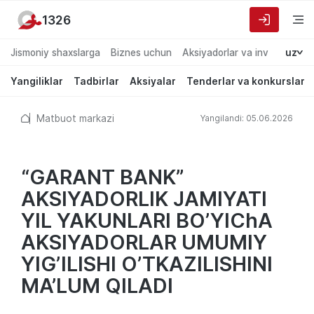
1326
Jismoniy shaxslarga
Biznes uchun
Aksiyadorlar va investorlarg
uz
Yangiliklar
Tadbirlar
Aksiyalar
Tenderlar va konkurslar
Matbuot markazi
Yangilandi: 05.06.2026
“GАRАNT BАNK”
AKSIYADORLIK JAMIYATI
YIL YAKUNLАRI BOʼYIChА
AKSIYADORLАR UMUMIY
YIGʼILISHI OʼTKАZILISHINI
MА’LUM QILАDI