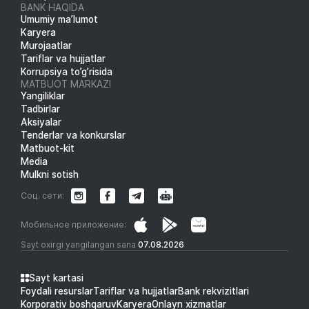
BANK HAQIDA
Umumiy ma’lumot
Karyera
Murojaatlar
Tariflar va hujjatlar
Korrupsiya to’g’risida
MATBUOT MARKAZI
Yangiliklar
Tadbirlar
Aksiyalar
Tenderlar va konkurslar
Matbuot-kit
Media
Mulkni sotish
Соц. сети:
Мобильное приложение:
Sayt oxirgi yangilangan sana
07.08.2026
Sayt kartasi
Foydali resurslar
Tariflar va hujjatlar
Bank rekvizitlari
Korporativ boshqaruv
Karyera
Onlayn xizmatlar