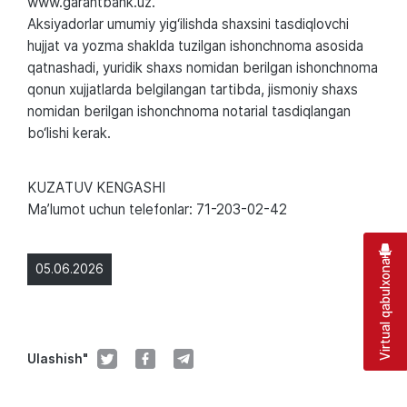
www.garantbank.uz.
Aksiyadorlar umumiy yig‘ilishda shaxsini tasdiqlovchi
hujjat va yozma shaklda tuzilgan ishonchnoma asosida
qatnashadi, yuridik shaxs nomidan berilgan ishonchnoma
qonun xujjatlarda belgilangan tartibda, jismoniy shaxs
nomidan berilgan ishonchnoma notarial tasdiqlangan
bo‘lishi kerak.
KUZАTUV KENGАSHI
Maʼlumot uchun telefonlar: 71-203-02-42
Virtual qabulxona
05.06.2026
Ulashish"