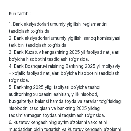
Kun tartibi:
1. Bank aksiyadorlari umumiy yig‘ilishi reglamentini
tasdiqlash to‘g‘risida.
2. Bank aksiyadorlari umumiy yig‘ilishi sanoq komissiyasi
tarkibini tasdiqlash to‘g‘risida.
3. Bank Kuzatuv kengashining 2025 yil faoliyati natijalari
bo‘yicha hisobotini tasdiqlash to‘g‘risida.
4. Bank Boshqaruvi raisining Bankning 2025 yil moliyaviy
– xo‘jalik faoliyati natijalari bo‘yicha hisobotini tasdiqlash
to‘g‘risida.
5. Bankning 2025 yilgi faoliyati bo‘yicha tashqi
auditorining xulosasini eshitish, yillik hisoboti,
buxgalteriya balansi hamda foyda va zararlar to‘g‘risidagi
hisobotini tasdiqlash va bankning 2025 yildagi
taqsimlanmagan foydasini taqsimlash to‘g‘risida.
6. Kuzatuv kengashining ayrim a’zolarini vakolatini
muddatidan oldin tugatish va Kuzatuv kengashi a’zolarini