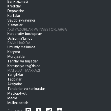
Bank xizmati
Kreditlar
Depozitlar
Kartalar
Savdo ekvayringi
Xizmatlar
AKSIYADORLAR VA INVESTORLARGA
Korporativ boshqaruv
Ochiq ma’lumot
BANK HAQIDA
Umumiy ma’lumot
Karyera
Murojaatlar
Tariflar va hujjatlar
Korrupsiya to’g’risida
MATBUOT MARKAZI
Yangiliklar
Tadbirlar
Aksiyalar
Tenderlar va konkurslar
Matbuot-kit
Media
Mulkni sotish
Соц. сети: