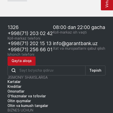
1326
08:00 dan 22:00 gacha
+998(71) 203 02 42
Koll-markaz ish vaqti
Koll-markaz telefoni
+998(71) 202 15 13
info@garantbank.uz
+998(71) 256 66 01
Xat va murojaatlarni qabul qilish
Ishonch telefoni
Qayta aloqa
Topish
JISMONIY SHAXSLARGA
Kartalar
Kreditlar
Omonatlar
O‘tkazmalar va to‘lovlar
Oltin quymalar
Oltin va kumush tangalar
BIZNES UCHUN