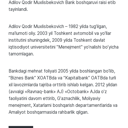
Аdilov Qodir Muxlisbekovich Bank boshqaruvi raisi etib
tayinlandi.
Аdilov Qodir Muxlisbekovich – 1982 yilda tugʼilgan,
maʼlumoti oliy. 2003 yil Toshkent avtomobil va yoʼllar
institutini shuningdek, 2009 yilda Toshkent davlat
iqtisodiyot universitetini "Menejment" yoʼnalishi boʼyicha
tamomlagan.
Bankdagi mehnat foliyati 2005 yilda boshlangan boʼlib,
“Biznes Bank” XOАTBda va “Kapitalbank” OАTBda turli
xil lavozimlarda tajriba orttirib ishlab kelgan. 2012 yildan
(avvalgi «Ravnaq-bank» АJ) «Octobank» АJda oʼz
faoliyatini davom ettirib, Gʼaznachilik, Moliyaviy
menejment, Xatarlarni boshqarish departamentlarida va
Аmaliyot boshqarmasida rahbarlik qilgan.