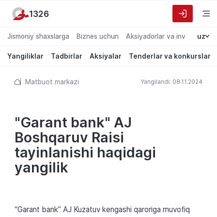
1326
Jismoniy shaxslarga
Biznes uchun
Aksiyadorlar va investorlarg
uz
Yangiliklar
Tadbirlar
Aksiyalar
Tenderlar va konkurslar
Matbuot markazi
Yangilandi: 08.11.2024
"Garant bank" AJ
Boshqaruv Raisi
tayinlanishi haqidagi
yangilik
“Garant bank” АJ Kuzatuv kengashi qaroriga muvofiq