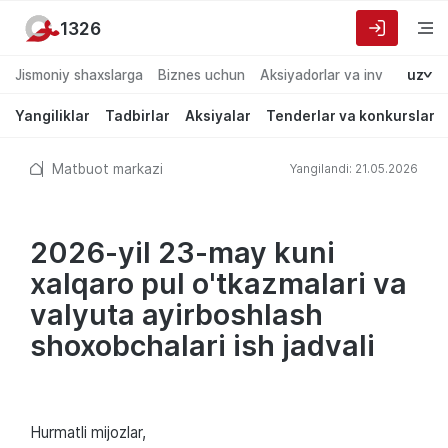
1326
Jismoniy shaxslarga
Biznes uchun
Aksiyadorlar va investorlarg
uz
Yangiliklar
Tadbirlar
Aksiyalar
Tenderlar va konkurslar
Matbuot markazi
Yangilandi: 21.05.2026
2026-yil 23-may kuni
xalqaro pul o'tkazmalari va
valyuta ayirboshlash
shoxobchalari ish jadvali
Hurmatli mijozlar,