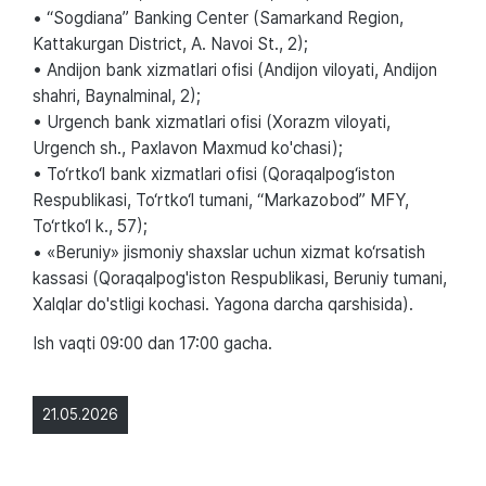
• “Sogdiana” Banking Center (Samarkand Region,
Kattakurgan District, A. Navoi St., 2);
• Andijon bank xizmatlari ofisi (Andijon viloyati, Andijon
shahri, Baynalminal, 2);
• Urgench bank xizmatlari ofisi (Xorazm viloyati,
Urgench sh., Paxlavon Maxmud ko'chasi);
• To‘rtko‘l bank xizmatlari ofisi (Qoraqalpog‘iston
Respublikasi, To‘rtko‘l tumani, “Markazobod” MFY,
To‘rtko‘l k., 57);
• «Beruniy» jismoniy shaxslar uchun xizmat ko‘rsatish
kassasi (Qoraqalpog'iston Respublikasi, Beruniy tumani,
Xalqlar do'stligi kochasi. Yagona darcha qarshisida).
Ish vaqti 09:00 dan 17:00 gacha.
21.05.2026