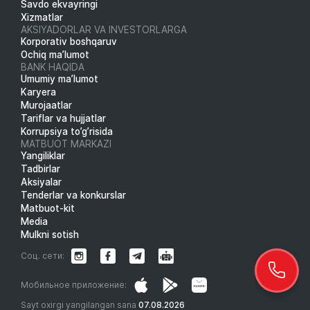
Savdo ekvayringi
Xizmatlar
AKSIYADORLAR VA INVESTORLARGA
Korporativ boshqaruv
Ochiq ma’lumot
BANK HAQIDA
Umumiy ma’lumot
Karyera
Murojaatlar
Tariflar va hujjatlar
Korrupsiya to’g’risida
MATBUOT MARKAZI
Yangiliklar
Tadbirlar
Aksiyalar
Tenderlar va konkurslar
Matbuot-kit
Media
Mulkni sotish
Соц. сети:
Мобильное приложение:
Sayt oxirgi yangilangan sana
07.08.2026