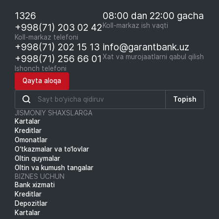
1326
08:00 dan 22:00 gacha
+998(71) 203 02 42
Koll-markaz ish vaqti
Koll-markaz telefoni
+998(71) 202 15 13
info@garantbank.uz
+998(71) 256 66 01
Xat va murojaatlarni qabul qilish
Ishonch telefoni
Qayta aloqa
Topish
JISMONIY SHAXSLARGA
Kartalar
Kreditlar
Omonatlar
O‘tkazmalar va to‘lovlar
Oltin quymalar
Oltin va kumush tangalar
BIZNES UCHUN
Bank xizmati
Kreditlar
Depozitlar
Kartalar