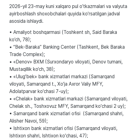
2026-yil 23-may kuni xalqaro pul o’tkazmalari va valyuta
ayirboshlash shoxobchalari quyida ko’rsatilgan jadval
asosida ishlaydi.
• Amaliyot boshqarmasi (Toshkent sh, Said Baraka
ko’ch, 78);
• “Bek-Baraka” Banking Center (Tashkent, Bek Baraka
Trade Complex);
• «Denov» BXM (Surxondaryo viloyati, Denov tumani,
Mustaqillik ko‘ch, 38);
• «Ulug'bek» bank xizmatlari markazi (Samarqand
viloyati, Samarqand t., Xo'ja Axror Valiy MFY,
Adolatparvar ko'chasi 7-uy);
• «Chelak» bank xizmatlari markazi (Samarqand viloyati,
Chelak sh., Toshxovuz MFY, Samarqand ko'chasi 2 uy);
• Samarqand bank xizmatlari ofisi (Samarqand shahri,
Alisher Navoi, 59);
• Ishtixon bank xizmatlari ofisi (Samarqand viloyati,
Ishtixon shahri, Ishtixon ko'chasi, 47);