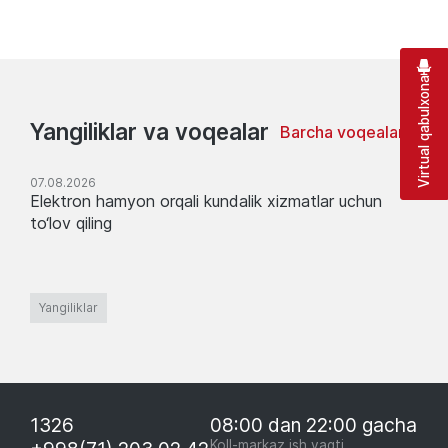
Virtual qabulxona
Yangiliklar va voqealar
Barcha voqealar
07.08.2026
Elektron hamyon orqali kundalik xizmatlar uchun
to‘lov qiling
Yangiliklar
1326
08:00 dan 22:00 gacha
Koll-markaz ish vaqti