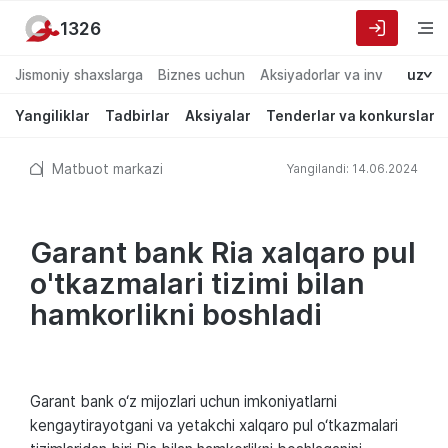
1326
Jismoniy shaxslarga
Biznes uchun
Aksiyadorlar va investorlarg
uz
Yangiliklar
Tadbirlar
Aksiyalar
Tenderlar va konkurslar
Matbuot markazi
Yangilandi: 14.06.2024
Garant bank Ria xalqaro pul
o'tkazmalari tizimi bilan
hamkorlikni boshladi
Garant bank o‘z mijozlari uchun imkoniyatlarni
kengaytirayotgani va yetakchi xalqaro pul o‘tkazmalari