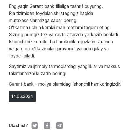
Eng yaqin Garant bank filialiga tashrif buyuring.
Ria tizimidan foydalanish istagingiz haqida
mutaxassislarimizga xabar bering.
O'tkazma uchun kerakli ma'lumotlarni taqdim eting.
Sizning pulingiz tez va xavfsiz tarzda yetkazib beriladi.
Ishonchimiz komilki, bu hamkorlik mijozlarimiz uchun
xalqaro pul o‘tkazmalari jarayonini yanada qulay va
foydali qiladi.
Saytimiz va ijtimoiy tarmoqlardagi yangiliklar va maxsus
takliflarimizni kuzatib boring!
Garant bank – moliya olamidagi ishonchli hamkoringizdir!
14.06.2024
Ulashish"