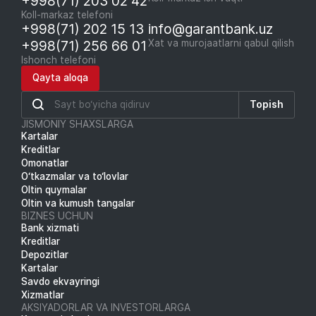
+998(71) 203 02 42
Koll-markaz telefoni
+998(71) 202 15 13
info@garantbank.uz
+998(71) 256 66 01
Xat va murojaatlarni qabul qilish
Ishonch telefoni
Qayta aloqa
Topish
JISMONIY SHAXSLARGA
Kartalar
Kreditlar
Omonatlar
O‘tkazmalar va to‘lovlar
Oltin quymalar
Oltin va kumush tangalar
BIZNES UCHUN
Bank xizmati
Kreditlar
Depozitlar
Kartalar
Savdo ekvayringi
Xizmatlar
AKSIYADORLAR VA INVESTORLARGA