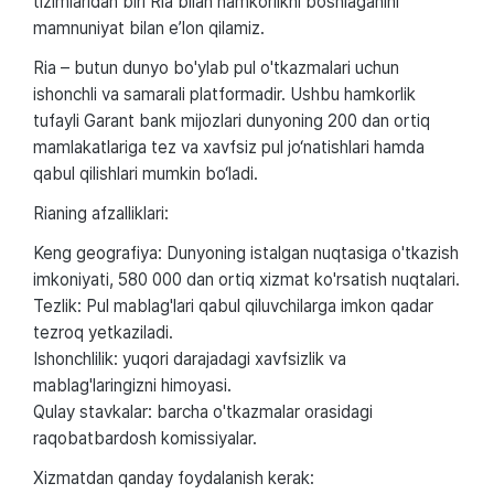
tizimlaridan biri Ria bilan hamkorlikni boshlaganini
mamnuniyat bilan e’lon qilamiz.
Ria – butun dunyo bo'ylab pul o'tkazmalari uchun
ishonchli va samarali platformadir. Ushbu hamkorlik
tufayli Garant bank mijozlari dunyoning 200 dan ortiq
mamlakatlariga tez va xavfsiz pul jo‘natishlari hamda
qabul qilishlari mumkin bo‘ladi.
Rianing afzalliklari:
Keng geografiya: Dunyoning istalgan nuqtasiga o'tkazish
imkoniyati, 580 000 dan ortiq xizmat ko'rsatish nuqtalari.
Tezlik: Pul mablag'lari qabul qiluvchilarga imkon qadar
tezroq yetkaziladi.
Ishonchlilik: yuqori darajadagi xavfsizlik va
mablag'laringizni himoyasi.
Qulay stavkalar: barcha o'tkazmalar orasidagi
raqobatbardosh komissiyalar.
Xizmatdan qanday foydalanish kerak: