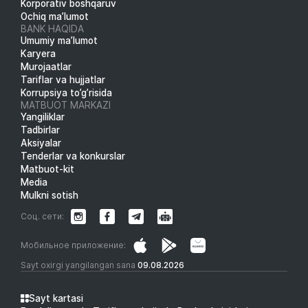
Korporativ boshqaruv
Ochiq ma’lumot
BANK HAQIDA
Umumiy ma’lumot
Karyera
Murojaatlar
Tariflar va hujjatlar
Korrupsiya to’g’risida
MATBUOT MARKAZI
Yangiliklar
Tadbirlar
Aksiyalar
Tenderlar va konkurslar
Matbuot-kit
Media
Mulkni sotish
Соц. сети:
Мобильное приложение:
Sayt oxirgi yangilangan sana
09.08.2026
Sayt kartasi