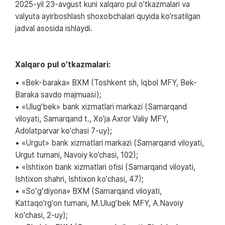
2025-yil 23-avgust kuni xalqaro pul o’tkazmalari va
valyuta ayirboshlash shoxobchalari quyida ko’rsatilgan
jadval asosida ishlaydi.
Xalqaro pul o’tkazmalari:
• «Bek-baraka» BXM (Toshkent sh, Iqbol MFY, Bek-
Baraka savdo majmuasi);
• «Ulug'bek» bank xizmatlari markazi (Samarqand
viloyati, Samarqand t., Xo'ja Axror Valiy MFY,
Adolatparvar ko'chasi 7-uy);
• «Urgut» bank xizmatlari markazi (Samarqand viloyati,
Urgut tumani, Navoiy ko’chasi, 102);
• «Ishtixon bank xizmatlari ofisi (Samarqand viloyati,
Ishtixon shahri, Ishtixon ko'chasi, 47);
• «Soʻgʻdiyona» BXM (Samarqand viloyati,
Kattaqo'rg'on tumani, M.Ulug'bek MFY, A.Navoiy
ko'chasi, 2-uy);