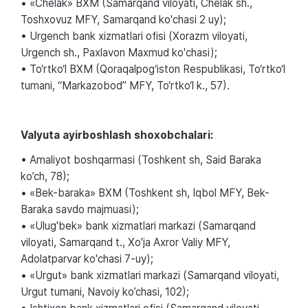
• «Chelak» BXM (Samarqand viloyati, Chelak sh.,
Toshxovuz MFY, Samarqand ko'chasi 2 uy);
• Urgench bank xizmatlari ofisi (Xorazm viloyati,
Urgench sh., Paxlavon Maxmud ko'chasi);
• To‘rtko‘l BXM (Qoraqalpog‘iston Respublikasi, To‘rtko‘l
tumani, “Markazobod” MFY, To‘rtko‘l k., 57).
Valyuta ayirboshlash shoxobchalari:
• Amaliyot boshqarmasi (Toshkent sh, Said Baraka
ko’ch, 78);
• «Bek-baraka» BXM (Toshkent sh, Iqbol MFY, Bek-
Baraka savdo majmuasi);
• «Ulug'bek» bank xizmatlari markazi (Samarqand
viloyati, Samarqand t., Xo'ja Axror Valiy MFY,
Adolatparvar ko'chasi 7-uy);
• «Urgut» bank xizmatlari markazi (Samarqand viloyati,
Urgut tumani, Navoiy ko’chasi, 102);