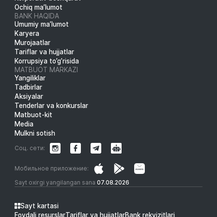
Ochiq ma’lumot
BANK HAQIDA
Umumiy ma’lumot
Karyera
Murojaatlar
Tariflar va hujjatlar
Korrupsiya to’g’risida
MATBUOT MARKAZI
Yangiliklar
Tadbirlar
Aksiyalar
Tenderlar va konkurslar
Matbuot-kit
Media
Mulkni sotish
Соц. сети:
Мобильное приложение:
Sayt oxirgi yangilangan sana
07.08.2026
Sayt kartasi
Foydali resurslar
Tariflar va hujjatlar
Bank rekvizitlari