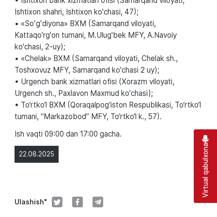
• Ishtixon bank xizmatlari ofisi (Samarqand viloyati,
Ishtixon shahri, Ishtixon ko'chasi, 47);
• «Soʻgʻdiyona» BXM (Samarqand viloyati,
Kattaqo'rg'on tumani, M.Ulug'bek MFY, A.Navoiy
ko'chasi, 2-uy);
• «Chelak» BXM (Samarqand viloyati, Chelak sh.,
Toshxovuz MFY, Samarqand ko'chasi 2 uy);
• Urgench bank xizmatlari ofisi (Xorazm viloyati,
Urgench sh., Paxlavon Maxmud ko'chasi);
• To‘rtko‘l BXM (Qoraqalpog‘iston Respublikasi, To‘rtko‘l
tumani, “Markazobod” MFY, To‘rtko‘l k., 57).
Ish vaqti 09:00 dan 17:00 gacha.
Virtual qabulxona
22.08.2025
Ulashish"