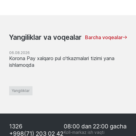
Yangiliklar va voqealar
Barcha voqealar
06.08.2026
Korona Pay xalqaro pul o‘tkazmalari tizimi yana
ishlamoqda
Yangiliklar
1326
08:00 dan 22:00 gacha
+998(71) 203 02 42
Koll-markaz ish vaqti