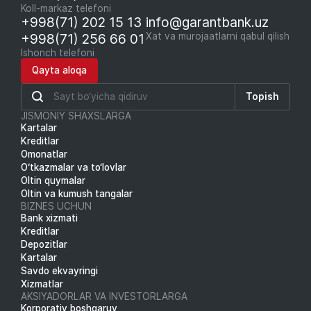
Koll-markaz telefoni
+998(71) 202 15 13
info@garantbank.uz
+998(71) 256 66 01
Xat va murojaatlarni qabul qilish
Ishonch telefoni
Qayta aloqa
Topish
JISMONIY SHAXSLARGA
Kartalar
Kreditlar
Omonatlar
O‘tkazmalar va to‘lovlar
Oltin quymalar
Oltin va kumush tangalar
BIZNES UCHUN
Bank xizmati
Kreditlar
Depozitlar
Kartalar
Savdo ekvayringi
Xizmatlar
AKSIYADORLAR VA INVESTORLARGA
Korporativ boshqaruv