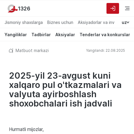
1326
Jismoniy shaxslarga
Biznes uchun
Aksiyadorlar va investorlarg
uz
Yangiliklar
Tadbirlar
Aksiyalar
Tenderlar va konkurslar
Matbuot markazi
Yangilandi: 22.08.2025
2025-yil 23-avgust kuni
xalqaro pul o'tkazmalari va
valyuta ayirboshlash
shoxobchalari ish jadvali
Hurmatli mijozlar,