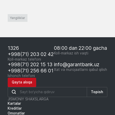
Yangiliklar
1326
08:00 dan 22:00 gacha
+998(71) 203 02 42
Koll-markaz ish vaqti
Koll-markaz telefoni
+998(71) 202 15 13
info@garantbank.uz
+998(71) 256 66 01
Xat va murojaatlarni qabul qilish
Ishonch telefoni
Qayta aloqa
Topish
JISMONIY SHAXSLARGA
Kartalar
Kreditlar
Omonatlar