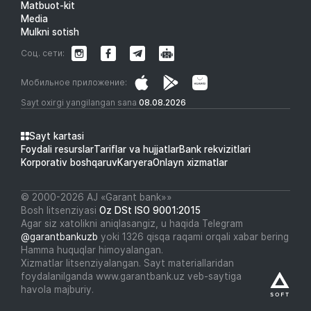
Matbuot-kit
Media
Mulkni sotish
Соц. сети:
Мобильное приложение:
Sayt oxirgi yangilangan sana
08.08.2026
Sayt kartasi
Foydali resurslar
Tariflar va hujjatlar
Bank rekvizitlari
Korporativ boshqaruv
Karyera
Onlayn xizmatlar
© 2000-2026 АJ «Garant bank»»
Bosh litsenziyasi
Oz DSt ISO 9001:2015
Agar siz xatolikni aniqlasangiz, u haqida Telegram
@garantbankuzb
yoki 1326 qisqa raqami orqali xabar bering
Hamma huquqlar himoyalangan.
Xizmatlar litsenziyalangan. Sayt materiallaridan
foydalanilganda www.garantbank.uz veb-saytiga
havola majburiy.