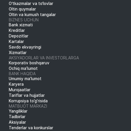
O‘tkazmalar va to‘lovlar
Oltin quymalar
Oltin va kumush tangalar
BIZNES UCHUN
Bank xizmati
Kreditlar
Depozitlar
Kartalar
Savdo ekvayringi
Xizmatlar
AKSIYADORLAR VA INVESTORLARGA
Korporativ boshqaruv
Ochiq ma’lumot
BANK HAQIDA
Umumiy ma’lumot
Karyera
Murojaatlar
Tariflar va hujjatlar
Korrupsiya to’g’risida
MATBUOT MARKAZI
Yangiliklar
Tadbirlar
Aksiyalar
Tenderlar va konkurslar