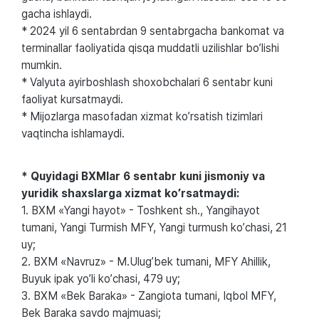
gacha ishlaydi.
* 2024 yil 6 sentabrdan 9 sentabrgacha bankomat va
terminallar faoliyatida qisqa muddatli uzilishlar boʼlishi
mumkin.
* Valyuta ayirboshlash shoxobchalari 6 sentabr kuni
faoliyat kursatmaydi.
* Mijozlarga masofadan xizmat koʼrsatish tizimlari
vaqtincha ishlamaydi.
* Quyidagi BXMlar 6 sentabr kuni jismoniy va
yuridik shaxslarga xizmat koʼrsatmaydi:
1. BXM «Yangi hayot» - Toshkent sh., Yangihayot
tumani, Yangi Turmish MFY, Yangi turmush koʼchasi, 21
uy;
2. BXM «Navruz» - M.Ulugʼbek tumani, MFY Аhillik,
Buyuk ipak yoʼli koʼchasi, 479 uy;
3. BXM «Bek Baraka» - Zangiota tumani, Iqbol MFY,
Bek Baraka savdo majmuasi;