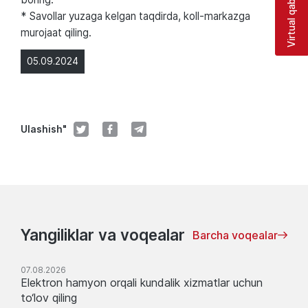
Virtual qabulxona
* Savollar yuzaga kelgan taqdirda, koll-markazga
murojaat qiling.
05.09.2024
Ulashish"
Yangiliklar va voqealar
Barcha voqealar
07.08.2026
Elektron hamyon orqali kundalik xizmatlar uchun
to‘lov qiling