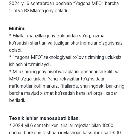
2024 yil 6 sentabrdan boshlab “Yagona MFO” barcha
filial va BXMlarda joriy etiladi.
Muhim:
* Filiallar manzillari joriy etilgandan soʼng, xizmat
koʼrsatish shartlari va tuzilgan shartnomalar oʼzgarishsiz
qoladi.
* “Yagona MFO” texnologiyasi toʼlov tizimining uzluksiz
ishlashini taʼminlaydi.
* Mijozlarning joriy hisobvaraqlarini boshqarish kaliti va
MFO oʼzgartiriladi. Yangi rekvizitlar toʼgʼrisidagi
maʼlumotlar koll-markaz, filiallarda, shuningdek, bankning
barcha mavjud xizmat koʼrsatish kanallari orqali xabar
beriladi.
Texnik ishlar munosabati bilan:
* 2024 yil 6 sentabr kuni filiallar mijozlar bilan 18:00
gacha, bankdan tashqari joylashgan kassalar esa 13:00