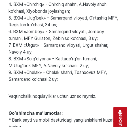
4. BXM «Chirchiq» - Chirchiq shahri, А.Navoiy shoh
koʼchasi, Xiyobonda joylashgan;
5. BXM «Ulugʼbek» - Samarqand viloyati, Oʼrtashiq MFY,
Registon koʼchasi, 34 uy;
6. BXM «Jomboy» - Samarqand viloyati, Jomboy
tumani, MFY Guliston, Zebiniso koʼchasi, 3 uy;
7. BXM «Urgut» - Samarqand viloyati, Urgut shahar,
Navoiy 4 uy;
8. BXM «Soʼgʼdiyona» - Kattaqoʼrgʼon tumani,
M.Ulugʼbek MFY, А.Navoiy koʼchasi, 2 uy;
9. BXM «Chelak» - Chelak shahri, Toshxovuz MFY,
Samarqand koʼchasi 2 uy;
Vaqtinchalik noqulayliklar uchun uzr soʼraymiz.
Qoʼshimcha maʼlumotlar:
* Bank sayti va mobil dasturidagi yangilanishlarni kuzatib
boring.