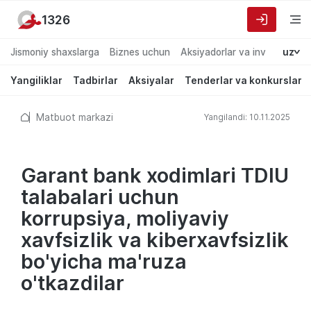
1326
Jismoniy shaxslarga
Biznes uchun
Aksiyadorlar va investorlarg
uz
Yangiliklar
Tadbirlar
Aksiyalar
Tenderlar va konkurslar
Matbuot markazi
Yangilandi: 10.11.2025
Garant bank xodimlari TDIU
talabalari uchun
korrupsiya, moliyaviy
xavfsizlik va kiberxavfsizlik
bo'yicha ma'ruza
o'tkazdilar