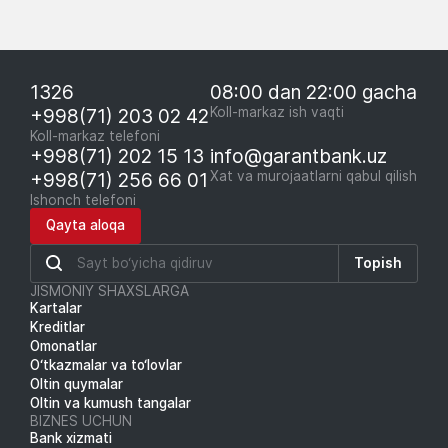
1326
08:00 dan 22:00 gacha
+998(71) 203 02 42
Koll-markaz ish vaqti
Koll-markaz telefoni
+998(71) 202 15 13
info@garantbank.uz
+998(71) 256 66 01
Xat va murojaatlarni qabul qilish
Ishonch telefoni
Qayta aloqa
Topish
JISMONIY SHAXSLARGA
Kartalar
Kreditlar
Omonatlar
O‘tkazmalar va to‘lovlar
Oltin quymalar
Oltin va kumush tangalar
BIZNES UCHUN
Bank xizmati