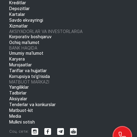
Kreditlar
Depozitlar
Kartalar
Savdo ekvayringi
Xizmatlar
AKSIYADORLAR VA INVESTORLARGA
Korporativ boshqaruv
Ochiq ma’lumot
BANK HAQIDA
Umumiy ma’lumot
Karyera
Murojaatlar
Tariflar va hujjatlar
Korrupsiya to’g’risida
MATBUOT MARKAZI
Yangiliklar
Tadbirlar
Aksiyalar
Tenderlar va konkurslar
Matbuot-kit
Media
Mulkni sotish
Соц. сети: