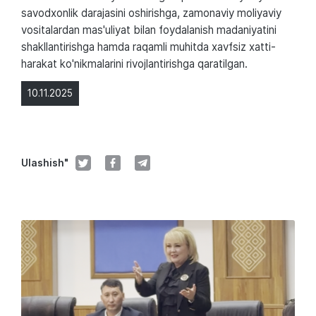
savodxonlik darajasini oshirishga, zamonaviy moliyaviy
vositalardan mas'uliyat bilan foydalanish madaniyatini
shakllantirishga hamda raqamli muhitda xavfsiz xatti-
harakat ko'nikmalarini rivojlantirishga qaratilgan.
10.11.2025
Ulashish"