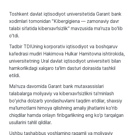
Toshkent davlat iqtisodiyot universitetida Garant bank
xodimlari tomonidan "Kibergigiena — zamonaviy davr
talabi sifatida kiberxavfsizlik" mavzusida ma'ruza bo'lib
o'tdi.
Tadbir TDIUning korporativ iqtisodiyot va boshqaruv
kafedrasi mudiri Hakimova Hulkar Hamitovna ishtirokida,
universitetning Ural davlat iqtisodiyot universiteti bilan
hamkorlikdagi xalqaro ta'lim dasturi doirasida tashkil
etildi.
Ma'ruza davomida Garant bank mutaxassislari
talabalarga moliyaviy va kiberxavfsizlikni ta'minlash
bo'yicha dolzarb yondashuvlarni taqdim etdilar, shaxsiy
ma'lumotlarni himoya qilishning amaliy jihatlarini ko'rib
chiqdilar hamda onlayn firibgarlikning eng ko'p tarqalgan
usullarini tahlil qildilar.
Ushbu tashabbus yoshlarning raqamli va moliyaviy