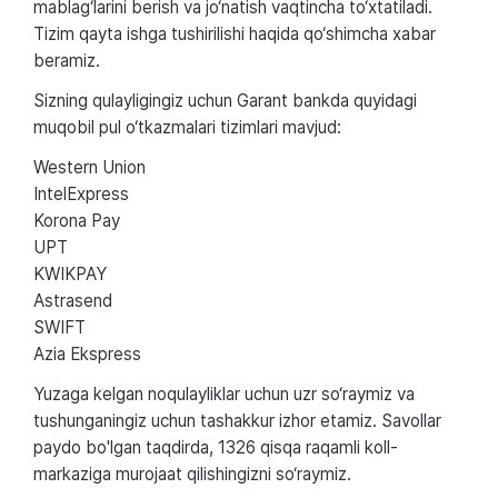
mablag‘larini berish va jo‘natish vaqtincha to‘xtatiladi.
Tizim qayta ishga tushirilishi haqida qo‘shimcha xabar
beramiz.
Sizning qulayligingiz uchun Garant bankda quyidagi
muqobil pul o‘tkazmalari tizimlari mavjud:
Western Union
IntelExpress
Korona Pay
UPT
KWIKPAY
Astrasend
SWIFT
Azia Ekspress
Yuzaga kelgan noqulayliklar uchun uzr so‘raymiz va
tushunganingiz uchun tashakkur izhor etamiz. Savollar
paydo bo'lgan taqdirda, 1326 qisqa raqamli koll-
markaziga murojaat qilishingizni so‘raymiz.