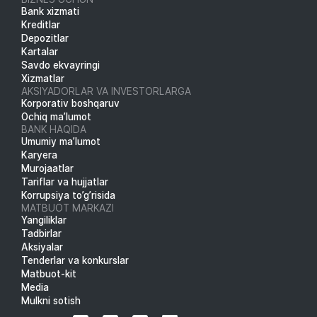
Bank xizmati
Kreditlar
Depozitlar
Kartalar
Savdo ekvayringi
Xizmatlar
AKSIYADORLAR VA INVESTORLARGA
Korporativ boshqaruv
Ochiq ma’lumot
BANK HAQIDA
Umumiy ma’lumot
Karyera
Murojaatlar
Tariflar va hujjatlar
Korrupsiya to’g’risida
MATBUOT MARKAZI
Yangiliklar
Tadbirlar
Aksiyalar
Tenderlar va konkurslar
Matbuot-kit
Media
Mulkni sotish