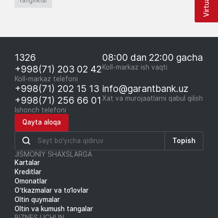
Yangiliklar
1326
08:00 dan 22:00 gacha
+998(71) 203 02 42
Koll-markaz ish vaqti
Koll-markaz telefoni
+998(71) 202 15 13
info@garantbank.uz
+998(71) 256 66 01
Xat va murojaatlarni qabul qilish
Ishonch telefoni
Qayta aloqa
Topish
JISMONIY SHAXSLARGA
Kartalar
Kreditlar
Omonatlar
O‘tkazmalar va to‘lovlar
Oltin quymalar
Oltin va kumush tangalar
BIZNES UCHUN