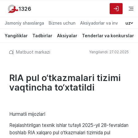
1326
Jismoniy shaxslarga
Biznes uchun
Aksiyadorlar va investorlarg
uz
Yangiliklar
Tadbirlar
Aksiyalar
Tenderlar va konkurslar
Matbuot markazi
Yangilandi: 27.02.2025
RIA pul o‘tkazmalari tizimi
vaqtincha to‘xtatildi
Hurmatli mijozlar!
Rejalashtirilgan texnik ishlar tufayli 2025-yil 28-fevraldan
boshlab RIA xalqaro pul o‘tkazmalari tizimida pul