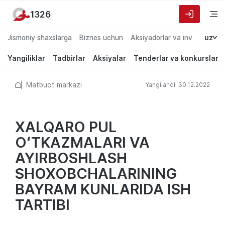
1326
Jismoniy shaxslarga
Biznes uchun
Aksiyadorlar va investorlarg
uz
Yangiliklar
Tadbirlar
Aksiyalar
Tenderlar va konkurslar
Matbuot markazi
Yangilandi: 30.12.2022
XALQARO PUL
OʻTKAZMALARI VA
AYIRBOSHLASH
SHOXOBCHALARINING
BAYRAM KUNLARIDA ISH
TARTIBI