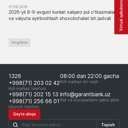
Virtual qabulxona
07.08.2026
2026-yil 8-9-avgust kunlari xalqaro pul o'tkazmalari
va valyuta ayirboshlash shoxobchalari ish jadvali
Yangiliklar
1326
08:00 dan 22:00 gacha
+998(71) 203 02 42
Koll-markaz ish vaqti
Koll-markaz telefoni
+998(71) 202 15 13
info@garantbank.uz
+998(71) 256 66 01
Xat va murojaatlarni qabul qilish
Ishonch telefoni
Qayta aloqa
Topish