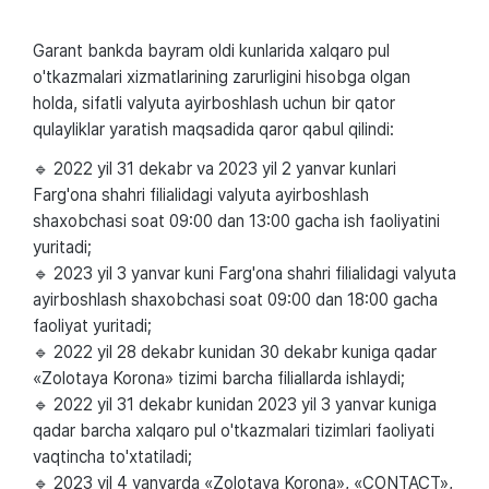
Garant bankda bayram oldi kunlarida xalqaro pul
o'tkazmalari xizmatlarining zarurligini hisobga olgan
holda, sifatli valyuta ayirboshlash uchun bir qator
qulayliklar yaratish maqsadida qaror qabul qilindi:
🔹 2022 yil 31 dekabr va 2023 yil 2 yanvar kunlari
Farg'ona shahri filialidagi valyuta ayirboshlash
shaxobchasi soat 09:00 dan 13:00 gacha ish faoliyatini
yuritadi;
🔹 2023 yil 3 yanvar kuni Farg'ona shahri filialidagi valyuta
ayirboshlash shaxobchasi soat 09:00 dan 18:00 gacha
faoliyat yuritadi;
🔹 2022 yil 28 dekabr kunidan 30 dekabr kuniga qadar
«Zolotaya Korona» tizimi barcha filiallarda ishlaydi;
🔹 2022 yil 31 dekabr kunidan 2023 yil 3 yanvar kuniga
qadar barcha xalqaro pul o'tkazmalari tizimlari faoliyati
vaqtincha to'xtatiladi;
🔹 2023 yil 4 yanvarda «Zolotaya Korona», «CONTACT»,