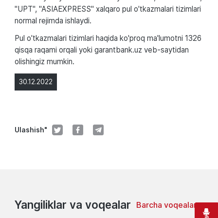
"UPT", "ASIAEXPRESS" xalqaro pul o'tkazmalari tizimlari
normal rejimda ishlaydi.
Pul o'tkazmalari tizimlari haqida ko'proq ma'lumotni 1326
qisqa raqami orqali yoki garantbank.uz veb-saytidan
olishingiz mumkin.
30.12.2022
Ulashish"
Yangiliklar va voqealar
Barcha voqealar