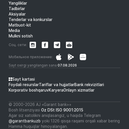
Yangiliklar
Tadbirlar
Aksiyalar
Tenderlar va konkurslar
Matbuot-kit
Media
Mulkni sotish
Соц. сети:
Мобильное приложение:
Sayt oxirgi yangilangan sana
07.08.2026
Sayt kartasi
Foydali resurslar
Tariflar va hujjatlar
Bank rekvizitlari
Korporativ boshqaruv
Karyera
Onlayn xizmatlar
© 2000-2026 АJ «Garant bank»»
Bosh litsenziyasi
Oz DSt ISO 9001:2015
Agar siz xatolikni aniqlasangiz, u haqida Telegram
@garantbankuzb
yoki 1326 qisqa raqami orqali xabar bering
Hamma huquqlar himoyalangan.