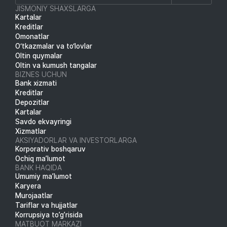
JISMONIY SHAXSLARGA
Kartalar
Kreditlar
Omonatlar
O‘tkazmalar va to‘lovlar
Oltin quymalar
Oltin va kumush tangalar
BIZNES UCHUN
Bank xizmati
Kreditlar
Depozitlar
Kartalar
Savdo ekvayringi
Xizmatlar
AKSIYADORLAR VA INVESTORLARGA
Korporativ boshqaruv
Ochiq ma’lumot
BANK HAQIDA
Umumiy ma’lumot
Karyera
Murojaatlar
Tariflar va hujjatlar
Korrupsiya to’g’risida
MATBUOT MARKAZI