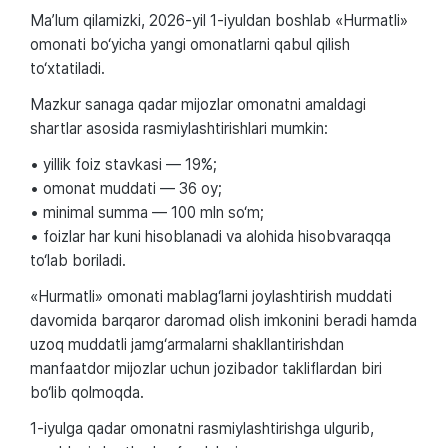
Ma’lum qilamizki, 2026-yil 1-iyuldan boshlab «Hurmatli»
omonati bo‘yicha yangi omonatlarni qabul qilish
to‘xtatiladi.
Mazkur sanaga qadar mijozlar omonatni amaldagi
shartlar asosida rasmiylashtirishlari mumkin:
• yillik foiz stavkasi — 19%;
• omonat muddati — 36 oy;
• minimal summa — 100 mln so‘m;
• foizlar har kuni hisoblanadi va alohida hisobvaraqqa
to‘lab boriladi.
«Hurmatli» omonati mablag‘larni joylashtirish muddati
davomida barqaror daromad olish imkonini beradi hamda
uzoq muddatli jamg‘armalarni shakllantirishdan
manfaatdor mijozlar uchun jozibador takliflardan biri
bo‘lib qolmoqda.
1-iyulga qadar omonatni rasmiylashtirishga ulgurib,