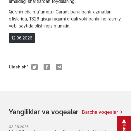
amaldagi shartlardan foydalaning.
Qo‘shimcha ma’lumotni Garant bank bank xizmatlari
ofislarida, 1326 qisqa raqami orqali yoki bankning rasmiy
veb-saytida olishingiz mumkin.
12.06.2026
Ulashish"
Yangiliklar va voqealar
Barcha voqealar
03.08.2026