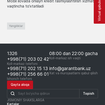
Virtual qabulxona
Mobil ilovada onlayn kredit rasmiylashtirish xizmati
vaqtincha to‘xtatiladi
Yangiliklar
1326
08:00 dan 22:00 gacha
+998(71) 203 02 42
Koll-markaz ish vaqti
Koll-markaz telefoni
+998(71) 202 15 13
info@garantbank.uz
+998(71) 256 66 01
Xat va murojaatlarni qabul qilish
Ishonch telefoni
Qayta aloqa
Topish
JISMONIY SHAXSLARGA
Kartalar