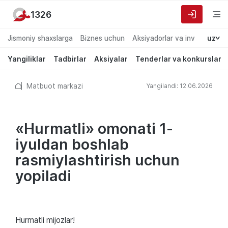
1326
Jismoniy shaxslarga
Biznes uchun
Aksiyadorlar va investorlarg
uz
Yangiliklar
Tadbirlar
Aksiyalar
Tenderlar va konkurslar
Matbuot markazi
Yangilandi: 12.06.2026
«Hurmatli» omonati 1-
iyuldan boshlab
rasmiylashtirish uchun
yopiladi
Hurmatli mijozlar!