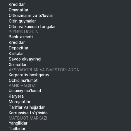
Kreditlar
Omonatlar
O‘tkazmalar va to‘lovlar
Oltin quymalar
Oltin va kumush tangalar
BIZNES UCHUN
Bank xizmati
Kreditlar
Depozitlar
Kartalar
Savdo ekvayringi
Xizmatlar
AKSIYADORLAR VA INVESTORLARGA
Korporativ boshqaruv
Ochiq ma’lumot
BANK HAQIDA
Umumiy ma’lumot
Karyera
Murojaatlar
Tariflar va hujjatlar
Korrupsiya to’g’risida
MATBUOT MARKAZI
Yangiliklar
Tadbirlar