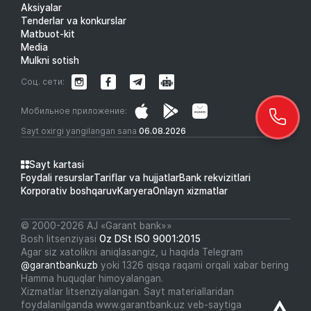
Aksiyalar
Tenderlar va konkurslar
Matbuot-kit
Media
Mulkni sotish
Соц. сети:
Мобильное приложение:
Sayt oxirgi yangilangan sana
06.08.2026
Sayt kartasi
Foydali resurslar
Tariflar va hujjatlar
Bank rekvizitlari
Korporativ boshqaruv
Karyera
Onlayn xizmatlar
© 2000-2026 АJ «Garant bank»»
Bosh litsenziyasi
Oz DSt ISO 9001:2015
Agar siz xatolikni aniqlasangiz, u haqida Telegram
@garantbankuzb
yoki 1326 qisqa raqami orqali xabar bering
Hamma huquqlar himoyalangan.
Xizmatlar litsenziyalangan. Sayt materiallaridan
foydalanilganda www.garantbank.uz veb-saytiga