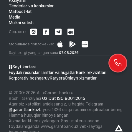
Aksiyalar
Tenderlar va konkurslar
Matbuot-kit
Media
Mulkni sotish
Соц. сети:
Мобильное приложение:
Sayt oxirgi yangilangan sana
07.08.2026
Sayt kartasi
Foydali resurslar
Tariflar va hujjatlar
Bank rekvizitlari
Korporativ boshqaruv
Karyera
Onlayn xizmatlar
© 2000-2026 АJ «Garant bank»»
Bosh litsenziyasi
Oz DSt ISO 9001:2015
Agar siz xatolikni aniqlasangiz, u haqida Telegram
@garantbankuzb
yoki 1326 qisqa raqami orqali xabar bering
Hamma huquqlar himoyalangan.
Xizmatlar litsenziyalangan. Sayt materiallaridan
foydalanilganda www.garantbank.uz veb-saytiga
havola majburiy.