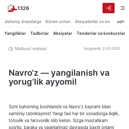
1326
Jismoniy shaxslarga
Biznes uchun
Aksiyadorlar va investorlarg
uz
Yangiliklar
Tadbirlar
Aksiyalar
Tenderlar va konkurslar
Matbuot markazi
Yangilandi: 21.03.2025
Navro‘z — yangilanish va
yorug‘lik ayyomi!
Sizni bahorning boshlanishi va Navro’z bayrami bilan
samimiy tabriklaymiz! Yangi fasl har bir xonadonga iliqlik,
totuvlik va farovonlik olib kelsin. Sizga mustahkam
sog‘liq, baraka va yaqinlaringiz davrasida baxtli onlarni