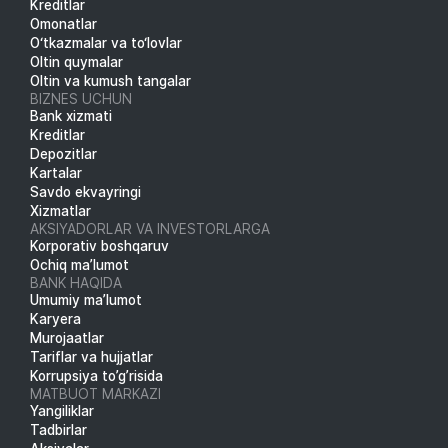
Kreditlar
Omonatlar
O‘tkazmalar va to‘lovlar
Oltin quymalar
Oltin va kumush tangalar
BIZNES UCHUN
Bank xizmati
Kreditlar
Depozitlar
Kartalar
Savdo ekvayringi
Xizmatlar
AKSIYADORLAR VA INVESTORLARGA
Korporativ boshqaruv
Ochiq ma’lumot
BANK HAQIDA
Umumiy ma’lumot
Karyera
Murojaatlar
Tariflar va hujjatlar
Korrupsiya to’g’risida
MATBUOT MARKAZI
Yangiliklar
Tadbirlar