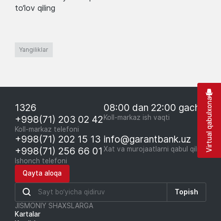
to‘lov qiling
Yangiliklar
Virtual qabulxona
1326
08:00 dan 22:00 gacha
+998(71) 203 02 42
Koll-markaz ish vaqti
Koll-markaz telefoni
+998(71) 202 15 13
info@garantbank.uz
+998(71) 256 66 01
Xat va murojaatlarni qabul qilish
Ishonch telefoni
Qayta aloqa
Topish
JISMONIY SHAXSLARGA
Kartalar