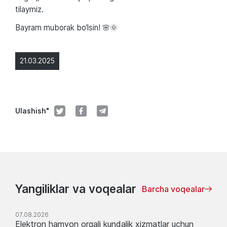
tilaymiz.
Bayram muborak bo‘lsin! 🌸🌞
21.03.2025
Ulashish"
Yangiliklar va voqealar
Barcha voqealar
07.08.2026
Elektron hamyon orqali kundalik xizmatlar uchun