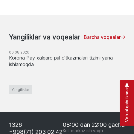
Yangiliklar va voqealar
Barcha voqealar
06.08.2026
Korona Pay xalqaro pul o‘tkazmalari tizimi yana
ishlamoqda
Yangiliklar
Virtual qabulxona
1326
08:00 dan 22:00 gacha
+998(71) 203 02 42
Koll-markaz ish vaqti