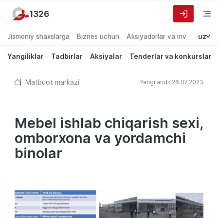
1326
Jismoniy shaxslarga
Biznes uchun
Aksiyadorlar va investorlarg
uz
Yangiliklar
Tadbirlar
Aksiyalar
Tenderlar va konkurslar
Matbuot markazi
Yangilandi: 26.07.2023
Mebel ishlab chiqarish sexi,
omborxona va yordamchi
binolar