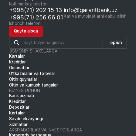
Koll-markaz telefoni
+998(71) 202 15 13
info@garantbank.uz
+998(71) 256 66 01
Xat va murojaatlarni qabul qilish
Ishonch telefoni
Qayta aloqa
Topish
JISMONIY SHAXSLARGA
Kartalar
Kreditlar
Omonatlar
O‘tkazmalar va to‘lovlar
Oltin quymalar
Oltin va kumush tangalar
BIZNES UCHUN
Bank xizmati
Kreditlar
Depozitlar
Kartalar
Savdo ekvayringi
Xizmatlar
AKSIYADORLAR VA INVESTORLARGA
Korporativ boshqaruv