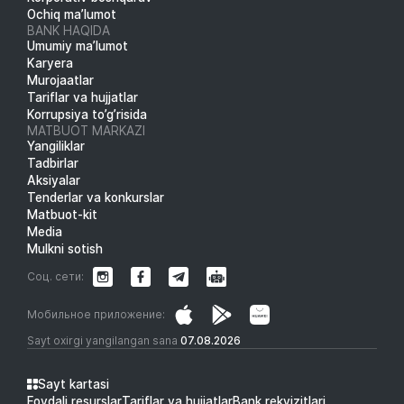
Ochiq ma’lumot
BANK HAQIDA
Umumiy ma’lumot
Karyera
Murojaatlar
Tariflar va hujjatlar
Korrupsiya to’g’risida
MATBUOT MARKAZI
Yangiliklar
Tadbirlar
Aksiyalar
Tenderlar va konkurslar
Matbuot-kit
Media
Mulkni sotish
Соц. сети:
Мобильное приложение:
Sayt oxirgi yangilangan sana
07.08.2026
Sayt kartasi
Foydali resurslar
Tariflar va hujjatlar
Bank rekvizitlari